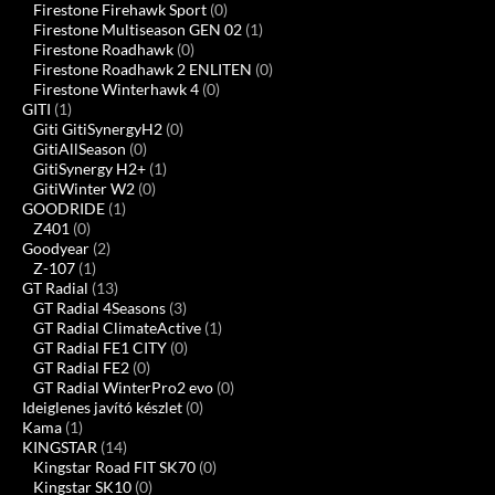
Firestone Firehawk Sport
(0)
Firestone Multiseason GEN 02
(1)
Firestone Roadhawk
(0)
Firestone Roadhawk 2 ENLITEN
(0)
Firestone Winterhawk 4
(0)
GITI
(1)
Giti GitiSynergyH2
(0)
GitiAllSeason
(0)
GitiSynergy H2+
(1)
GitiWinter W2
(0)
GOODRIDE
(1)
Z401
(0)
Goodyear
(2)
Z-107
(1)
GT Radial
(13)
GT Radial 4Seasons
(3)
GT Radial ClimateActive
(1)
GT Radial FE1 CITY
(0)
GT Radial FE2
(0)
GT Radial WinterPro2 evo
(0)
Ideiglenes javító készlet
(0)
Kama
(1)
KINGSTAR
(14)
Kingstar Road FIT SK70
(0)
Kingstar SK10
(0)