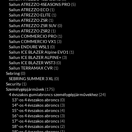
Sailun ATREZZO 4SEASONS PRO
(5)
Sailun ATREZZO ECO
(1)
Sailun ATREZZO ELITE
(1)
Sailun ATREZZO ZSR
(1)
Sailun ATREZZO ZSR SUV
(0)
Sailun ATREZZO ZSR2
(1)
Sailun COMMERCIO PRO
(1)
Sailun COMMERCIO VX1
(3)
Sailun ENDURE WSL1
(0)
Sailun ICE BLAZER Alpine EVO1
(1)
Sailun ICE BLAZER ALPINE+
(3)
Sailun ICE BLAZER WST3
(0)
Sailun TERRAMAX CVR
(1)
Sebring
(0)
SEBRING SUMMER 3 XL
(0)
Security
(1)
Személygépjárművek
(175)
4 évszakos gumiabroncs személygépjárművekhez
(24)
13"-os 4 évszakos abroncs
(0)
14″-os 4 évszakos abroncs
(3)
15"-os 4 évszakos abroncs
(4)
16"-os 4 évszakos abroncs
(3)
17"-os 4 évszakos abroncs
(4)
18"-os 4 évszakos abroncs
(2)
19"-os 4 évszakos abroncs
(1)