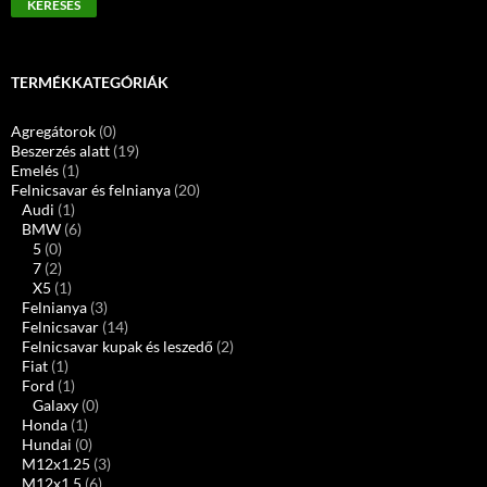
KERESÉS
következőre:
TERMÉKKATEGÓRIÁK
Agregátorok
(0)
Beszerzés alatt
(19)
Emelés
(1)
Felnicsavar és felnianya
(20)
Audi
(1)
BMW
(6)
5
(0)
7
(2)
X5
(1)
Felnianya
(3)
Felnicsavar
(14)
Felnicsavar kupak és leszedő
(2)
Fiat
(1)
Ford
(1)
Galaxy
(0)
Honda
(1)
Hundai
(0)
M12x1.25
(3)
M12x1.5
(6)