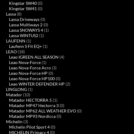
Kingstar SW40
(0)
Kingstar SW41
(0)
Lassa
(8)
Lassa Driveways
(0)
Lassa Multiways 2
(0)
Lassa SNOWAYS 4
(1)
Lassa WINTUS2
(1)
LAUFENN
(1)
Laufenn S Fit EQ+
(1)
LEAO
(18)
Leao IGREEN ALL SEASON
(4)
Leao Nova-Force
(1)
Leao Nova-Force Acro
(3)
Leao Nova-Force HP
(0)
Leao Nova-Force HP100
(0)
Leao WINTER DEFENDER HP
(2)
LINGLONG
(1)
Matador
(10)
Matador HECTORRA 5
(1)
Matador MP47 Hectorra 3
(0)
Matador MP62 ALL WEATHER EVO
(0)
Matador MP93 Nordicca
(0)
Michelin
(3)
Michelin Pilot Sport 4
(0)
MICHELIN Primacy 4
(0)