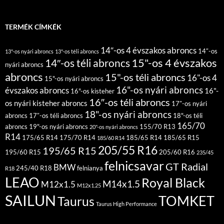
TERMÉK CÍMKÉK
14″-os 4 évszakos abroncs
14″-os
13"-os nyári abroncs
13"-os téli abroncs
15"-os 4 évszakos
14″-os téli abroncs
nyári abroncs
abroncs
15"-os téli abroncs
16"-os 4
15"-os nyári abroncs
16"-os nyári abroncs
évszakos abroncs
16"-
16"-os kisteher
16″-os téli abroncs
os nyári kisteher abroncs
17″-os nyári
18"-os nyári abroncs
abroncs
17″-os téli abroncs
18"-os téli
165/70
abroncs
19"-os nyári abroncs
155/70 R13
20"-os nyári abroncs
R14
175/65 R14
175/70 R14
185/65 R14
185/65 R15
185/60 R14
205/55 R16
195/65 R15
195/60 R15
205/60 R16
235/45
felnicsavar
GT Radial
BMW
245/40 R18
felnianya
R18
LEAO
Royal Black
M14x1.5
M12x1.5
M12x1.25
SAILUN
TOMKET
Taurus
Taurus High Performance