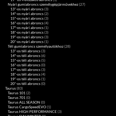
Nyári gumiabroncs személygépjárművekhez
(27)
13"-os nyári abroncs
(3)
14″-os nyári abroncs
(2)
15″-os nyári abroncs
(3)
16″-os nyári abroncs
(4)
17″-os nyári abroncs
(1)
18"-os nyári abroncs
(3)
19"-os nyári abroncs
(3)
20"-os nyári abroncs
(1)
Téli gumiabroncs személyautókhoz
(28)
13"-os téli abroncs
(3)
14″-os téli abroncs
(6)
15″-os téli abroncs
(5)
16″-os téli abroncs
(0)
17″-os téli abroncs
(3)
18"-os téli abroncs
(4)
19"-os téli abroncs
(1)
20"-os téli abroncs
(0)
Taurus
(83)
Taurus 101
(2)
Taurus 701
(0)
Taurus ALL SEASON
(0)
Taurus CargoSpeedEVO
(1)
Taurus HIGH PERFORMANCE
(3)