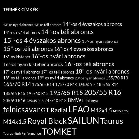
TERMÉK CÍMKÉK
14″-os 4 évszakos abroncs
13"-os nyári abroncs
13"-os téli abroncs
14″-os téli abroncs
14″-os nyári abroncs
15"-os 4 évszakos abroncs
15"-os nyári abroncs
15"-os téli abroncs
16"-os 4 évszakos abroncs
16"-os nyári abroncs
16"-os kisteher
16″-os téli abroncs
16"-os nyári kisteher abroncs
18"-os nyári abroncs
17″-os nyári abroncs
17″-os téli abroncs
18"-os téli abroncs
19"-os nyári abroncs
155/70 R13
20"-os nyári abroncs
165/70 R14
175/65 R14
175/70 R14
185/65 R14
185/60 R14
205/55 R16
195/65 R15
185/65 R15
195/60 R15
BMW
205/60 R16
245/40 R18
felnianya
235/45 R18
LEAO
felnicsavar
GT Radial
M12x1.5
M12x1.25
SAILUN
Royal Black
Taurus
M14x1.5
TOMKET
Taurus High Performance