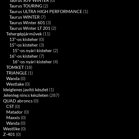
Taurus SUV WINTER
(0)
Taurus TOURING
(2)
Taurus ULTRA HIGH PERFORMANCE
(1)
Taurus WINTER
(7)
Taurus Winter 601
(3)
Taurus Winter LT 201
(2)
Tehergépjárművek
(11)
13"-os kisteher
(0)
15"-os kisteher
(3)
15"-os nyári kisteher
(2)
16"-os kisteher
(7)
16"-os nyári kisteher
(4)
TOMKET
(18)
TRIANGLE
(1)
Wanda
(0)
Westlake
(0)
Ideiglenes javító készlet
(1)
Jelenleg nincs készleten
(287)
QUAD abroncs
(0)
CST
(0)
Matador
(0)
Maxxis
(0)
Wanda
(0)
Westlike
(0)
Z-401
(0)