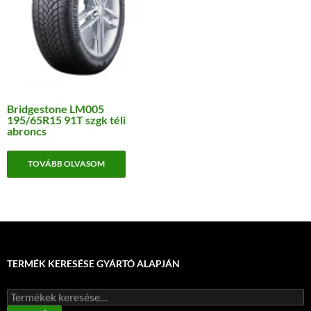
Bridgestone LM005
195/65R15 91T szgk téli
abroncs
TOVÁBB OLVASOM
TERMÉK KERESÉSE GYÁRTÓ ALAPJÁN
Keresés
a