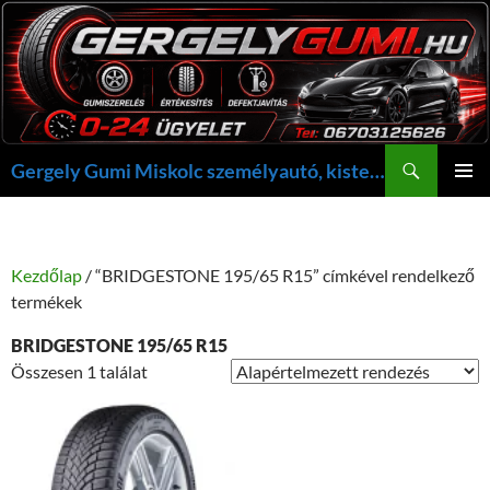
Kilépés
a
tartalomba
Keresés
Gergely Gumi Miskolc személyautó, kisteherautó gumi szerelés javítás +36703125626 NON-STOP ügyelet, gergelygumi@gergelygumi.hu
ELSŐDL
MENÜ
Kezdőlap
/ “BRIDGESTONE 195/65 R15” címkével rendelkező
termékek
BRIDGESTONE 195/65 R15
Összesen 1 találat