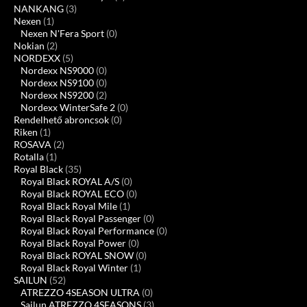
NANKANG
(3)
Nexen
(1)
Nexen N'Fera Sport
(0)
Nokian
(2)
NORDEXX
(5)
Nordexx NS9000
(0)
Nordexx NS9100
(0)
Nordexx NS9200
(2)
Nordexx WinterSafe 2
(0)
Rendelhető abroncsok
(0)
Riken
(1)
ROSAVA
(2)
Rotalla
(1)
Royal Black
(35)
Royal Black ROYAL A/S
(0)
Royal Black ROYAL ECO
(0)
Royal Black Royal Mile
(1)
Royal Black Royal Passenger
(0)
Royal Black Royal Performance
(0)
Royal Black Royal Power
(0)
Royal Black ROYAL SNOW
(0)
Royal Black Royal Winter
(1)
SAILUN
(52)
ATREZZO 4SEASON ULTRA
(0)
Sailun ATREZZO 4SEASONS
(3)