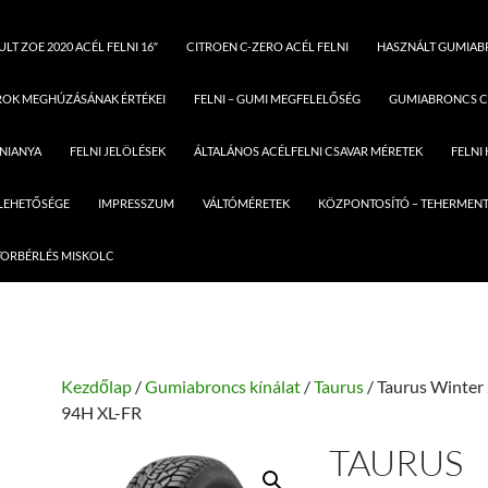
LT ZOE 2020 ACÉL FELNI 16″
CITROEN C-ZERO ACÉL FELNI
HASZNÁLT GUMIA
ROK MEGHÚZÁSÁNAK ÉRTÉKEI
FELNI – GUMI MEGFELELŐSÉG
GUMIABRONCS C
LNIANYA
FELNI JELÖLÉSEK
ÁLTALÁNOS ACÉLFELNI CSAVAR MÉRETEK
FELNI
 LEHETŐSÉGE
IMPRESSZUM
VÁLTÓMÉRETEK
KÖZPONTOSÍTÓ – TEHERMENT
ORBÉRLÉS MISKOLC
Kezdőlap
/
Gumiabroncs kínálat
/
Taurus
/ Taurus Winter
94H XL-FR
TAURUS