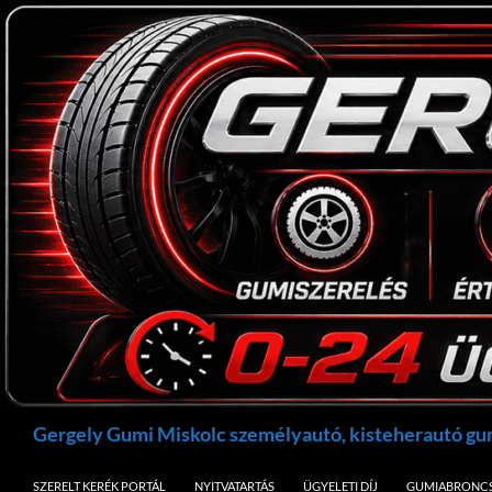
Kilépés
a
tartalomba
Keresés
Gergely Gumi Miskolc személyautó, kisteherautó g
SZERELT KERÉK PORTÁL
NYITVATARTÁS
ÜGYELETI DÍJ
GUMIABRONCS