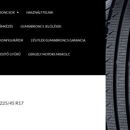
BRONCSOK
HASZNÁLT FELNIK
ÍMKÉZÉS
GUMIABRONCS JELÖLÉSEK
 KONFIGURÁTOR
2 ÉV FLEX GUMIABRONCS GARANCIA
ESÍTŐ GYŰRŰ
GERGELY MOTORS MISKOLC
 225/45 R17