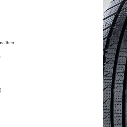
emailben
n
)