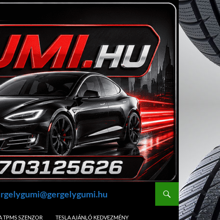
gergelygumi@gergelygumi.hu
A TPMS SZENZOR
TESLA AJÁNLÓ KEDVEZMÉNY