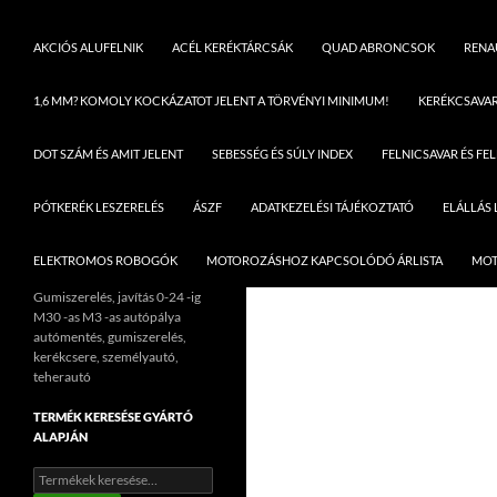
AKCIÓS ALUFELNIK
ACÉL KERÉKTÁRCSÁK
QUAD ABRONCSOK
RENAU
1,6 MM? KOMOLY KOCKÁZATOT JELENT A TÖRVÉNYI MINIMUM!
KERÉKCSAVA
DOT SZÁM ÉS AMIT JELENT
SEBESSÉG ÉS SÚLY INDEX
FELNICSAVAR ÉS FE
PÓTKERÉK LESZERELÉS
ÁSZF
ADATKEZELÉSI TÁJÉKOZTATÓ
ELÁLLÁS
ELEKTROMOS ROBOGÓK
MOTOROZÁSHOZ KAPCSOLÓDÓ ÁRLISTA
MOT
Gumiszerelés, javítás 0-24 -ig
M30 -as M3 -as autópálya
autómentés, gumiszerelés,
kerékcsere, személyautó,
teherautó
TERMÉK KERESÉSE GYÁRTÓ
ALAPJÁN
Keresés
a