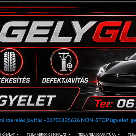
umi szerelés javítás +36703125626 NON-STOP ügyelet, 
 KÍNÁLAT
TESLA ABRONCS KÍNÁLAT
TESLA FELNIGARNITÚRA
TESL