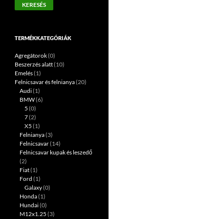
KERESÉS
következőre:
TERMÉKKATEGÓRIÁK
Agregátorok
(0)
Beszerzés alatt
(10)
Emelés
(1)
Felnicsavar és felnianya
(20)
Audi
(1)
BMW
(6)
5
(0)
7
(2)
X5
(1)
Felnianya
(3)
Felnicsavar
(14)
Felnicsavar kupak és leszedő
(2)
Fiat
(1)
Ford
(1)
Galaxy
(0)
Honda
(1)
Hundai
(0)
M12x1.25
(3)