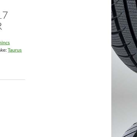
17
R
nincs
ke:
Taurus