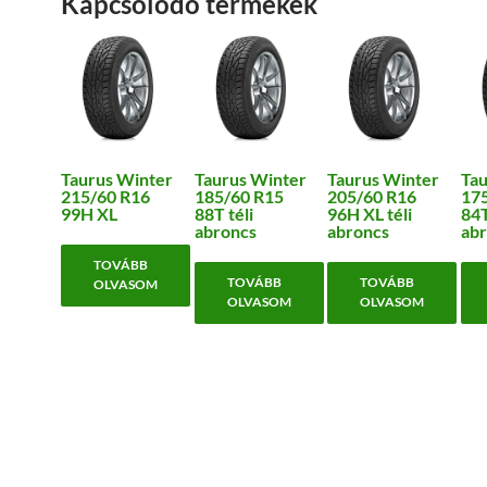
Kapcsolódó termékek
Taurus Winter
Taurus Winter
Taurus Winter
Tau
215/60 R16
185/60 R15
205/60 R16
17
99H XL
88T téli
96H XL téli
84T
abroncs
abroncs
abr
TOVÁBB
TOVÁBB
TOVÁBB
OLVASOM
OLVASOM
OLVASOM