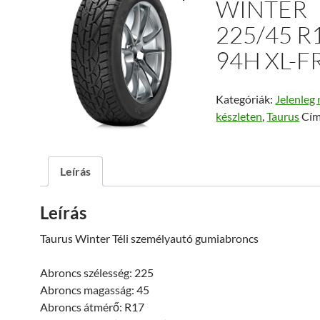
WINTER
225/45 R
94H XL-F
Kategóriák:
Jelenleg 
készleten
,
Taurus
Cím
Leírás
Leírás
Taurus Winter Téli személyautó gumiabroncs
Abroncs szélesség: 225
Abroncs magasság: 45
Abroncs átmérő: R17