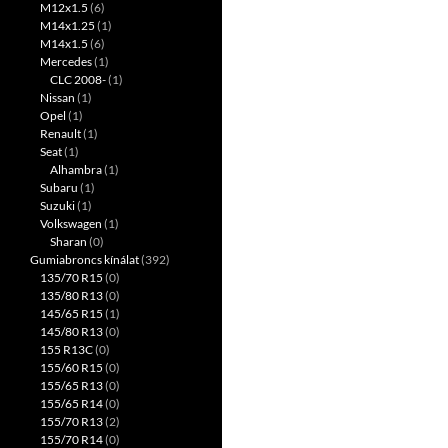
M12x1.5
(6)
M14x1.25
(1)
M14x1.5
(6)
Mercedes
(1)
CLC 2008-
(1)
Nissan
(1)
Opel
(1)
Renault
(1)
Seat
(1)
Alhambra
(1)
Subaru
(1)
Suzuki
(1)
Volkswagen
(1)
Sharan
(0)
Gumiabroncs kínálat
(392)
135/70 R15
(0)
135/80 R13
(0)
145/65 R15
(1)
145/80 R13
(0)
155 R13C
(0)
155/60 R15
(0)
155/65 R13
(0)
155/65 R14
(0)
155/70 R13
(2)
155/70 R14
(0)