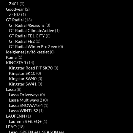
Z401
(0)
Goodyear
(2)
Z-107
(1)
GT Radial
(13)
GT Radial 4Seasons
(3)
GT Radial ClimateActive
(1)
GT Radial FE1 CITY
(0)
GT Radial FE2
(0)
GT Radial WinterPro2 evo
(0)
Ideiglenes javító készlet
(0)
Kama
(1)
KINGSTAR
(14)
Kingstar Road FIT SK70
(0)
Kingstar SK10
(0)
Kingstar SW40
(0)
Kingstar SW41
(0)
Lassa
(8)
Lassa Driveways
(0)
Lassa Multiways 2
(0)
Lassa SNOWAYS 4
(1)
Lassa WINTUS2
(1)
LAUFENN
(1)
Laufenn S Fit EQ+
(1)
LEAO
(18)
Leao IGREEN ALL SEASON
(4)