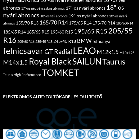
18"-os
abroncs
17″-os nyári abroncs
17"-os négyévszakos abroncs
nyári abroncs
19"-os nyári abroncs
18"-os téli abroncs
20"-os nyári
165/70 R14
155/70 R13
175/65 R14
175/70 R14
abroncs
185/60 R14
205/55
195/65 R15
185/65 R14
185/65 R15
195/60 R15
R16
BMW
245/40 R18
felnianya
205/60 R16
235/45 R18
LEAO
felnicsavar
GT Radial
M12x1.5
M12x1.25
Royal Black
SAILUN
Taurus
M14x1.5
TOMKET
Taurus High Performance
ELEKTROMOS AUTÓ TÖLTŐKÁBEL ÉS FALI TÖLTŐ