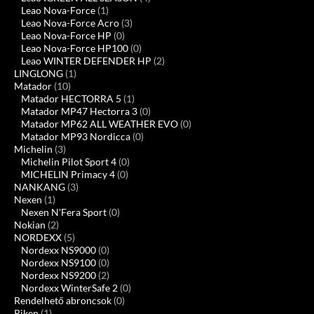
Leao Nova-Force
(1)
Leao Nova-Force Acro
(3)
Leao Nova-Force HP
(0)
Leao Nova-Force HP100
(0)
Leao WINTER DEFENDER HP
(2)
LINGLONG
(1)
Matador
(10)
Matador HECTORRA 5
(1)
Matador MP47 Hectorra 3
(0)
Matador MP62 ALL WEATHER EVO
(0)
Matador MP93 Nordicca
(0)
Michelin
(3)
Michelin Pilot Sport 4
(0)
MICHELIN Primacy 4
(0)
NANKANG
(3)
Nexen
(1)
Nexen N'Fera Sport
(0)
Nokian
(2)
NORDEXX
(5)
Nordexx NS9000
(0)
Nordexx NS9100
(0)
Nordexx NS9200
(2)
Nordexx WinterSafe 2
(0)
Rendelhető abroncsok
(0)
Riken
(1)