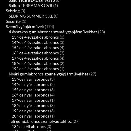
Sailun ICE BLAZER WST3
(0)
Sailun TERRAMAX CVR
(1)
Sebring
(0)
SEBRING SUMMER 3 XL
(0)
Security
(1)
Személygépjárművek
(174)
4 évszakos gumiabroncs személygépjárművekhez
(23)
13"-os 4 évszakos abroncs
(0)
14″-os 4 évszakos abroncs
(3)
15"-os 4 évszakos abroncs
(4)
16"-os 4 évszakos abroncs
(3)
17"-os 4 évszakos abroncs
(4)
18"-os 4 évszakos abroncs
(2)
19"-os 4 évszakos abroncs
(1)
Nyári gumiabroncs személygépjárművekhez
(27)
13"-os nyári abroncs
(3)
14″-os nyári abroncs
(2)
15″-os nyári abroncs
(3)
16″-os nyári abroncs
(4)
17″-os nyári abroncs
(1)
18"-os nyári abroncs
(3)
19"-os nyári abroncs
(3)
20"-os nyári abroncs
(1)
Téli gumiabroncs személyautókhoz
(27)
13"-os téli abroncs
(3)