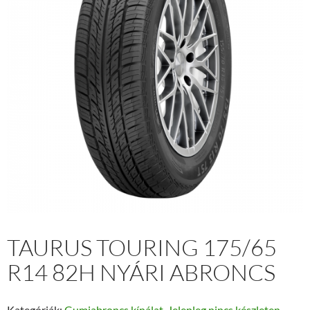
TAURUS TOURING 175/65
R14 82H NYÁRI ABRONCS
Kategóriák:
Gumiabroncs kínálat
,
Jelenleg nincs készleten
,