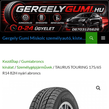
Kilépés
a
tartalomba
Keresés
Gergely Gumi Miskolc személyautó, kisteherautó gumi szerelés javítás +36703125626 NON-STOP ügyelet, gergelygumi@gergelygumi.hu
ELSŐDL
MENÜ
Kezdőlap
/
Gumiabroncs
kínálat
/
Személygépjárművek
/ TAURUS TOURING 175/65
R14 82H nyári abroncs