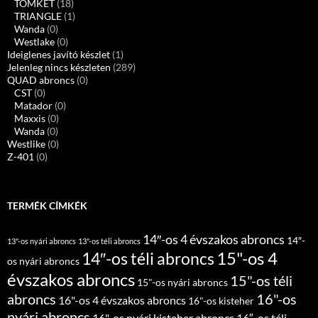
TOMKET
(18)
TRIANGLE
(1)
Wanda
(0)
Westlake
(0)
Ideiglenes javító készlet
(1)
Jelenleg nincs készleten
(289)
QUAD abroncs
(0)
CST
(0)
Matador
(0)
Maxxis
(0)
Wanda
(0)
Westlike
(0)
Z-401
(0)
TERMÉK CÍMKÉK
14″-os 4 évszakos abroncs
14″-
13"-os nyári abroncs
13"-os téli abroncs
15"-os 4
14″-os téli abroncs
os nyári abroncs
évszakos abroncs
15"-os téli
15"-os nyári abroncs
abroncs
16"-os
16"-os 4 évszakos abroncs
16"-os kisteher
nyári abroncs
16"-os nyári kisteher abroncs
16″-os téli