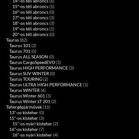
14″-os téli abroncs
(6)
15″-os téli abroncs
(5)
16″-os téli abroncs
(0)
17″-os téli abroncs
(3)
18"-os téli abroncs
(3)
19"-os téli abroncs
(1)
20"-os téli abroncs
(0)
Taurus
(82)
Taurus 101
(2)
Taurus 701
(0)
Taurus ALL SEASON
(0)
Taurus CargoSpeedEVO
(1)
Taurus HIGH PERFORMANCE
(3)
Taurus SUV WINTER
(0)
Taurus TOURING
(2)
Taurus ULTRA HIGH PERFORMANCE
(1)
Taurus WINTER
(6)
Taurus Winter 601
(3)
Taurus Winter LT 201
(2)
Tehergépjárművek
(11)
13"-os kisteher
(0)
15"-os kisteher
(3)
15"-os nyári kisteher
(2)
16"-os kisteher
(7)
16"-os nyári kisteher
(4)