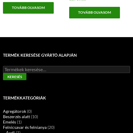
TOVÁBB OLVASOM
TOVÁBB OLVASOM
TERMÉK KERESÉSE GYÁRTÓ ALAPJÁN
Keresés
a
KERESÉS
következőre:
TERMÉKKATEGÓRIÁK
Agregátorok
(0)
Beszerzés alatt
(10)
Emelés
(1)
Felnicsavar és felnianya
(20)
Audi
(1)