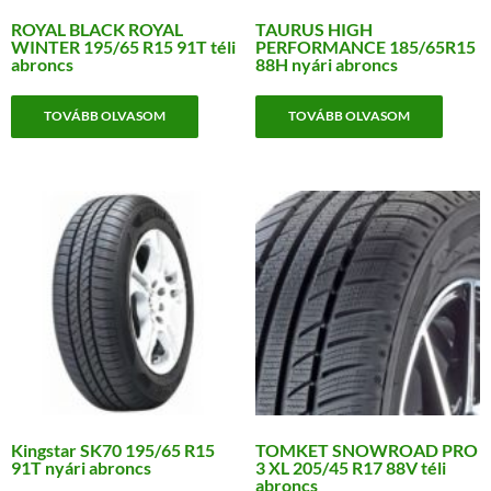
ROYAL BLACK ROYAL
TAURUS HIGH
WINTER 195/65 R15 91T téli
PERFORMANCE 185/65R15
abroncs
88H nyári abroncs
TOVÁBB OLVASOM
TOVÁBB OLVASOM
Kingstar SK70 195/65 R15
TOMKET SNOWROAD PRO
91T nyári abroncs
3 XL 205/45 R17 88V téli
abroncs