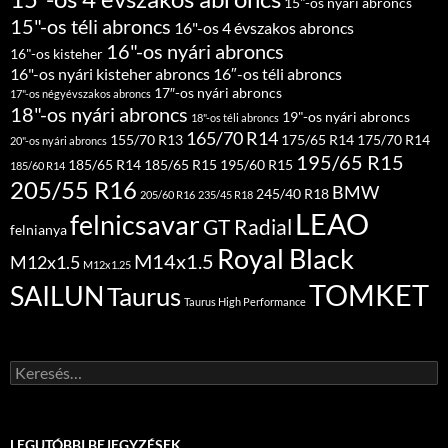
15"-os nyári abroncs
15"-os téli abroncs
16"-os 4 évszakos abroncs
16"-os nyári abroncs
16"-os kisteher
16"-os nyári kisteher abroncs
16″-os téli abroncs
17″-os nyári abroncs
17"-os négyévszakos abroncs
18"-os nyári abroncs
19"-os nyári abroncs
18"-os téli abroncs
165/70 R14
155/70 R13
175/65 R14
175/70 R14
20"-os nyári abroncs
195/65 R15
185/65 R14
185/65 R15
195/60 R15
185/60 R14
205/55 R16
BMW
245/40 R18
205/60 R16
235/45 R18
LEAO
felnicsavar
GT Radial
felnianya
Royal Black
M14x1.5
M12x1.5
M12x1.25
TOMKET
SAILUN
Taurus
Taurus High Performance
Keresés:
LEGUTÓBBI BEJEGYZÉSEK