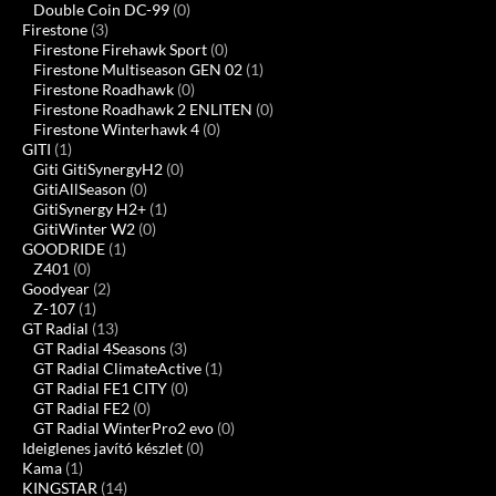
Double Coin DC-99
(0)
Firestone
(3)
Firestone Firehawk Sport
(0)
Firestone Multiseason GEN 02
(1)
Firestone Roadhawk
(0)
Firestone Roadhawk 2 ENLITEN
(0)
Firestone Winterhawk 4
(0)
GITI
(1)
Giti GitiSynergyH2
(0)
GitiAllSeason
(0)
GitiSynergy H2+
(1)
GitiWinter W2
(0)
GOODRIDE
(1)
Z401
(0)
Goodyear
(2)
Z-107
(1)
GT Radial
(13)
GT Radial 4Seasons
(3)
GT Radial ClimateActive
(1)
GT Radial FE1 CITY
(0)
GT Radial FE2
(0)
GT Radial WinterPro2 evo
(0)
Ideiglenes javító készlet
(0)
Kama
(1)
KINGSTAR
(14)