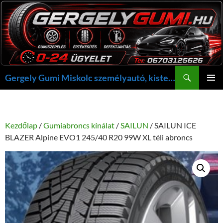
Kilépés
a
tartalomba
Keresés
Gergely Gumi Miskolc személyautó, kisteherautó gumi szerelés javítás +36703125626 NON-STOP ügyelet, gergelygumi@gergelygumi.hu
ELSŐDL
MENÜ
Kezdőlap
/
Gumiabroncs kínálat
/
SAILUN
/ SAILUN ICE
BLAZER Alpine EVO1 245/40 R20 99W XL téli abroncs