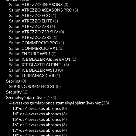
Sailun ATREZZO 4SEASONS
(3)
Sailun ATREZZO 4SEASONS PRO
(5)
Sailun ATREZZO ECO
(1)
Sailun ATREZZO ELITE
(1)
Sailun ATREZZO ZSR
(1)
Sailun ATREZZO ZSR SUV
(0)
Sailun ATREZZO ZSR2
(1)
Sailun COMMERCIO PRO
(1)
Sailun COMMERCIO VX1
(3)
Sailun ENDURE WSL1
(0)
Sailun ICE BLAZER Alpine EVO1
(1)
Sailun ICE BLAZER ALPINE+
(3)
Sailun ICE BLAZER WST3
(0)
Sailun TERRAMAX CVR
(1)
Sebring
(0)
SEBRING SUMMER 3 XL
(0)
Security
(1)
Személygépjárművek
(174)
4 évszakos gumiabroncs személygépjárművekhez
(23)
13"-os 4 évszakos abroncs
(0)
14″-os 4 évszakos abroncs
(3)
15"-os 4 évszakos abroncs
(4)
16"-os 4 évszakos abroncs
(3)
17"-os 4 évszakos abroncs
(4)
18"-os 4 évszakos abroncs
(2)