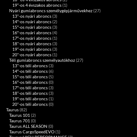
19"-os 4 évszakos abroncs
(1)
Nyári gumiabroncs személygépjárművekhez
(27)
13"-os nyári abroncs
(3)
14″-os nyári abroncs
(2)
15″-os nyári abroncs
(3)
16″-os nyári abroncs
(4)
17″-os nyári abroncs
(1)
18"-os nyári abroncs
(3)
19"-os nyári abroncs
(3)
20"-os nyári abroncs
(1)
Téli gumiabroncs személyautókhoz
(27)
13"-os téli abroncs
(3)
14″-os téli abroncs
(6)
15″-os téli abroncs
(5)
16″-os téli abroncs
(0)
17″-os téli abroncs
(3)
18"-os téli abroncs
(3)
19"-os téli abroncs
(1)
20"-os téli abroncs
(0)
Taurus
(82)
Taurus 101
(2)
Taurus 701
(0)
Taurus ALL SEASON
(0)
Taurus CargoSpeedEVO
(1)