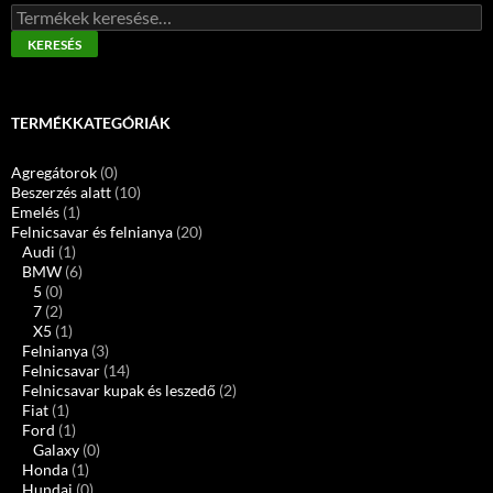
Keresés
a
KERESÉS
következőre:
TERMÉKKATEGÓRIÁK
Agregátorok
(0)
Beszerzés alatt
(10)
Emelés
(1)
Felnicsavar és felnianya
(20)
Audi
(1)
BMW
(6)
5
(0)
7
(2)
X5
(1)
Felnianya
(3)
Felnicsavar
(14)
Felnicsavar kupak és leszedő
(2)
Fiat
(1)
Ford
(1)
Galaxy
(0)
Honda
(1)
Hundai
(0)