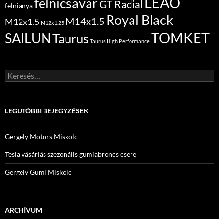
LEAO
felnicsavar
GT Radial
felnianya
Royal Black
M14x1.5
M12x1.5
M12x1.25
TOMKET
SAILUN
Taurus
Taurus High Performance
Keresés:
LEGUTÓBBI BEJEGYZÉSEK
Gergely Motors Miskolc
Tesla vásárlás szezonális gumiabroncs csere
Gergely Gumi Miskolc
ARCHÍVUM