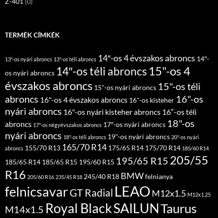
Z-401
(0)
TERMÉK CÍMKÉK
14″-os 4 évszakos abroncs
14″-
13"-os nyári abroncs
13"-os téli abroncs
15"-os 4
14″-os téli abroncs
os nyári abroncs
évszakos abroncs
15"-os téli
15"-os nyári abroncs
abroncs
16"-os
16"-os 4 évszakos abroncs
16"-os kisteher
nyári abroncs
16"-os nyári kisteher abroncs
16″-os téli
18"-os
abroncs
17″-os nyári abroncs
17"-os négyévszakos abroncs
nyári abroncs
19"-os nyári abroncs
18"-os téli abroncs
20"-os nyári
165/70 R14
155/70 R13
175/65 R14
175/70 R14
abroncs
185/60 R14
205/55
195/65 R15
185/65 R14
185/65 R15
195/60 R15
R16
BMW
245/40 R18
felnianya
205/60 R16
235/45 R18
LEAO
felnicsavar
GT Radial
M12x1.5
M12x1.25
Royal Black
SAILUN
Taurus
M14x1.5