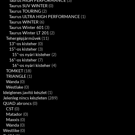
Taurus HIGH PERFORMANCE
(3)
Taurus SUV WINTER
(0)
Taurus TOURING
(2)
Taurus ULTRA HIGH PERFORMANCE
(1)
Taurus WINTER
(6)
Taurus Winter 601
(3)
Taurus Winter LT 201
(2)
Tehergépjárművek
(11)
13"-os kisteher
(0)
15"-os kisteher
(3)
15"-os nyári kisteher
(2)
16"-os kisteher
(7)
16"-os nyári kisteher
(4)
TOMKET
(18)
TRIANGLE
(1)
Wanda
(0)
Westlake
(0)
Ideiglenes javító készlet
(1)
Jelenleg nincs készleten
(289)
QUAD abroncs
(0)
CST
(0)
Matador
(0)
Maxxis
(0)
Wanda
(0)
Westlike
(0)