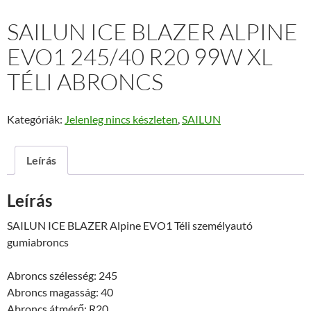
SAILUN ICE BLAZER ALPINE
EVO1 245/40 R20 99W XL
TÉLI ABRONCS
Kategóriák:
Jelenleg nincs készleten
,
SAILUN
Leírás
Leírás
SAILUN ICE BLAZER Alpine EVO1 Téli személyautó
gumiabroncs
Abroncs szélesség: 245
Abroncs magasság: 40
Abroncs átmérő: R20