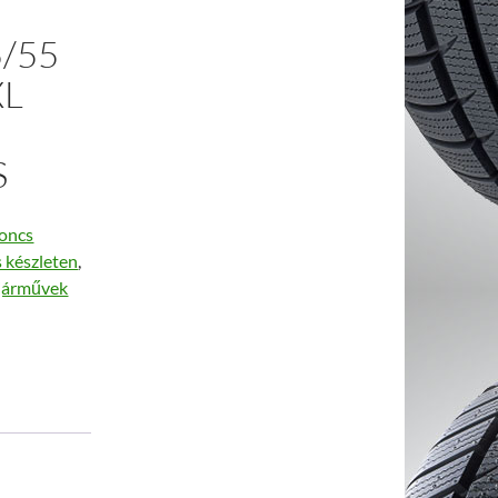
O
5/55
XL
S
oncs
s készleten
,
járművek