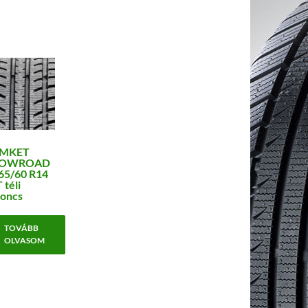
MKET
OWROAD
65/60 R14
 téli
oncs
TOVÁBB
OLVASOM