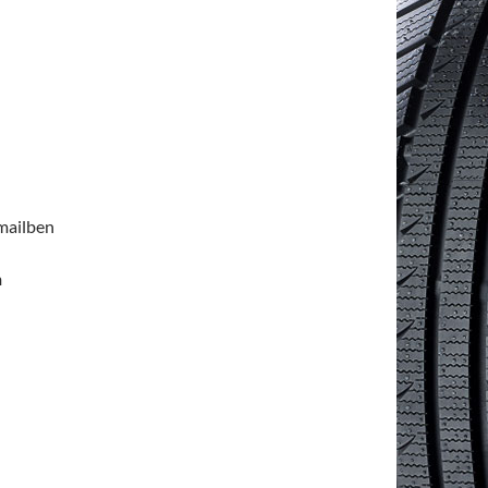
emailben
n