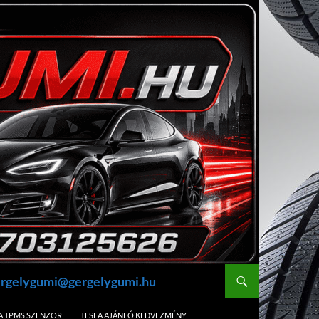
gergelygumi@gergelygumi.hu
A TPMS SZENZOR
TESLA AJÁNLÓ KEDVEZMÉNY