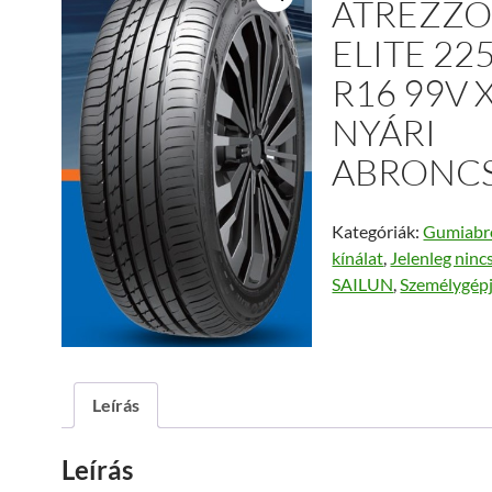
ATREZZ
ELITE 22
R16 99V 
NYÁRI
ABRONC
Kategóriák:
Gumiabr
kínálat
,
Jelenleg ninc
SAILUN
,
Személygép
Leírás
Leírás