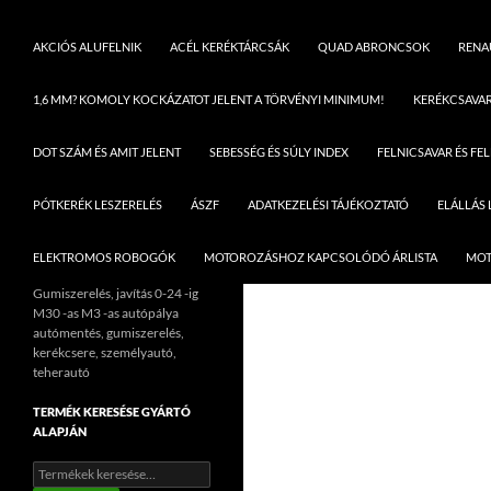
AKCIÓS ALUFELNIK
ACÉL KERÉKTÁRCSÁK
QUAD ABRONCSOK
RENAU
1,6 MM? KOMOLY KOCKÁZATOT JELENT A TÖRVÉNYI MINIMUM!
KERÉKCSAVA
DOT SZÁM ÉS AMIT JELENT
SEBESSÉG ÉS SÚLY INDEX
FELNICSAVAR ÉS FE
PÓTKERÉK LESZERELÉS
ÁSZF
ADATKEZELÉSI TÁJÉKOZTATÓ
ELÁLLÁS
ELEKTROMOS ROBOGÓK
MOTOROZÁSHOZ KAPCSOLÓDÓ ÁRLISTA
MOT
Gumiszerelés, javítás 0-24 -ig
M30 -as M3 -as autópálya
autómentés, gumiszerelés,
kerékcsere, személyautó,
teherautó
TERMÉK KERESÉSE GYÁRTÓ
ALAPJÁN
Keresés
a