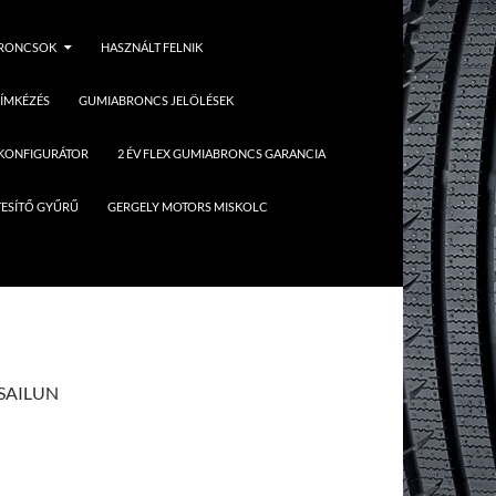
BRONCSOK
HASZNÁLT FELNIK
ÍMKÉZÉS
GUMIABRONCS JELÖLÉSEK
 KONFIGURÁTOR
2 ÉV FLEX GUMIABRONCS GARANCIA
ESÍTŐ GYŰRŰ
GERGELY MOTORS MISKOLC
 SAILUN