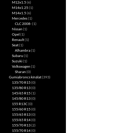
M12x1.5
(6)
M14x1.25
(1)
M14x1.5
(6)
Mercedes
(1)
CLC 2008-
(1)
Nissan
(1)
Opel
(1)
Renault
(1)
Seat
(1)
Alhambra
(1)
Subaru
(1)
Suzuki
(1)
Volkswagen
(1)
Sharan
(0)
Gumiabroncs kínálat
(393)
135/70 R15
(0)
135/80 R13
(0)
145/65 R15
(1)
145/80 R13
(0)
155 R13C
(0)
155/60 R15
(0)
155/65 R13
(0)
155/65 R14
(0)
155/70 R13
(2)
155/70 R14
(0)