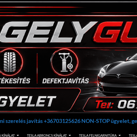
umi szerelés javítás +36703125626 NON-STOP ügyelet, 
 KÍNÁLAT
TESLA ABRONCS KÍNÁLAT
TESLA FELNIGARNITÚRA
TESL