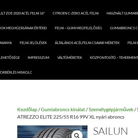
LT ZOE 2020 ACÉL FELNI 16″
CITROEN C-ZERO ACÉL FELNI
HASZNÁLT GUMIA
ROK MEGHÚZÁSÁNAK ÉRTÉKEI
FELNI – GUMI MEGFELELŐSÉG
GUMIABRONCS C
LNIANYA
FELNI JELÖLÉSEK
ÁLTALÁNOS ACÉLFELNI CSAVAR MÉRETEK
FELNI
 LEHETŐSÉGE
IMPRESSZUM
VÁLTÓMÉRETEK
KÖZPONTOSÍTÓ – TEHERMENT
ORBÉRLÉS MISKOLC
Kezdőlap
/
Gumiabroncs kínálat
/
Személygépjárművek
/
ATREZZO ELITE 225/55 R16 99V XL nyári abroncs
SAILUN