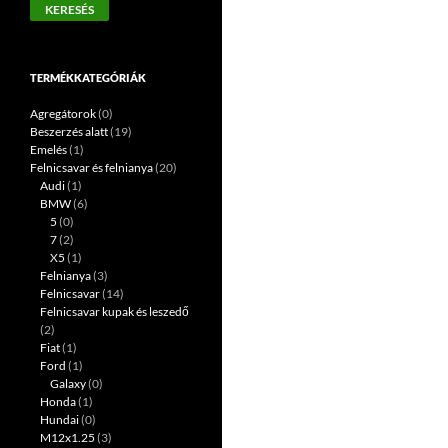
KERESÉS
következőre:
TERMÉKKATEGÓRIÁK
Agregátorok
(0)
Beszerzés alatt
(19)
Emelés
(1)
Felnicsavar és felnianya
(20)
Audi
(1)
BMW
(6)
5
(0)
7
(2)
X5
(1)
Felnianya
(3)
Felnicsavar
(14)
Felnicsavar kupak és leszedő
(2)
Fiat
(1)
Ford
(1)
Galaxy
(0)
Honda
(1)
Hundai
(0)
M12x1.25
(3)