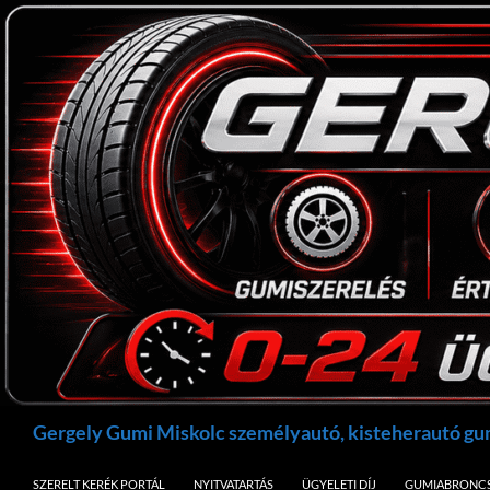
Kilépés
a
tartalomba
Keresés
Gergely Gumi Miskolc személyautó, kisteherautó g
SZERELT KERÉK PORTÁL
NYITVATARTÁS
ÜGYELETI DÍJ
GUMIABRONCS