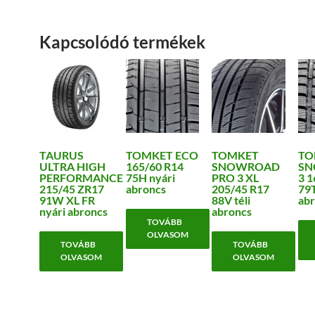
Kapcsolódó termékek
TAURUS
TOMKET ECO
TOMKET
TO
ULTRA HIGH
165/60 R14
SNOWROAD
SN
PERFORMANCE
75H nyári
PRO 3 XL
3 1
215/45 ZR17
abroncs
205/45 R17
79T
91W XL FR
88V téli
abr
nyári abroncs
abroncs
TOVÁBB
OLVASOM
TOVÁBB
TOVÁBB
OLVASOM
OLVASOM