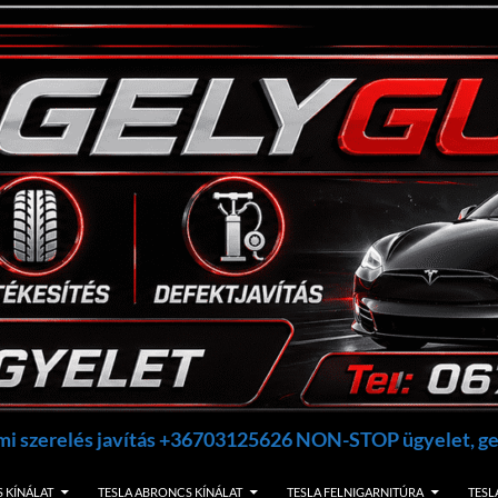
umi szerelés javítás +36703125626 NON-STOP ügyelet, 
 KÍNÁLAT
TESLA ABRONCS KÍNÁLAT
TESLA FELNIGARNITÚRA
TESL