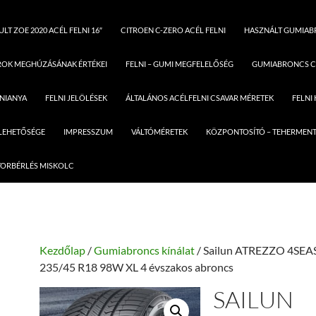
LT ZOE 2020 ACÉL FELNI 16″
CITROEN C-ZERO ACÉL FELNI
HASZNÁLT GUMIA
ROK MEGHÚZÁSÁNAK ÉRTÉKEI
FELNI – GUMI MEGFELELŐSÉG
GUMIABRONCS C
LNIANYA
FELNI JELÖLÉSEK
ÁLTALÁNOS ACÉLFELNI CSAVAR MÉRETEK
FELNI
 LEHETŐSÉGE
IMPRESSZUM
VÁLTÓMÉRETEK
KÖZPONTOSÍTÓ – TEHERMENT
ORBÉRLÉS MISKOLC
Kezdőlap
/
Gumiabroncs kínálat
/ Sailun ATREZZO 4SE
235/45 R18 98W XL 4 évszakos abroncs
SAILUN