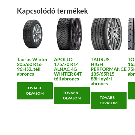
Kapcsolódó termékek
Taurus Winter
APOLLO
TAURUS
TO
205/60 R16
175/70 R14
HIGH
16
96H XL téli
ALNAC 4G
PERFORMANCE
75H
abroncs
WINTER 84T
185/65R15
abr
téli abroncs
88H nyári
abroncs
TOVÁBB
TOVÁBB
OLVASOM
TOVÁBB
OLVASOM
OLVASOM