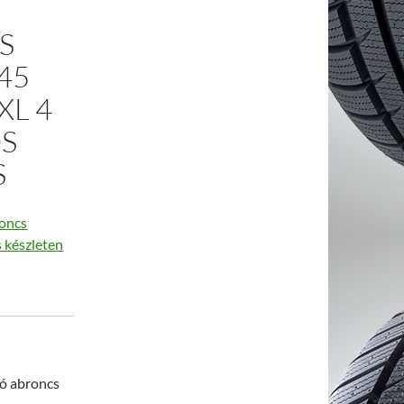
O
S
45
XL 4
S
S
oncs
s készleten
ó abroncs