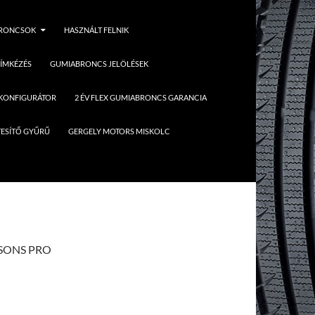
BRONCSOK
HASZNÁLT FELNIK
ÍMKÉZÉS
GUMIABRONCS JELÖLÉSEK
 KONFIGURÁTOR
2 ÉV FLEX GUMIABRONCS GARANCIA
ESÍTŐ GYŰRŰ
GERGELY MOTORS MISKOLC
ASONS PRO