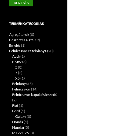
KERESÉS
következőre:
TERMÉKKATEGÓRIÁK
Agregátorok
(0)
Beszerzés alatt
(19)
Emelés
(1)
Felnicsavar és felnianya
(20)
Audi
(1)
BMW
(6)
5
(0)
7
(2)
X5
(1)
Felnianya
(3)
Felnicsavar
(14)
Felnicsavar kupak és leszedő
(2)
Fiat
(1)
Ford
(1)
Galaxy
(0)
Honda
(1)
Hundai
(0)
M12x1.25
(3)