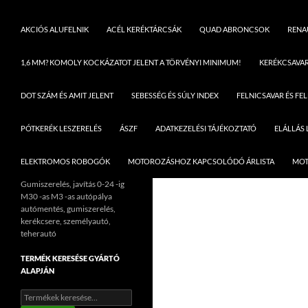
AKCIÓS ALUFELNIK
ACÉL KERÉKTÁRCSÁK
QUAD ABRONCSOK
RENAU
1,6 MM? KOMOLY KOCKÁZATOT JELENT A TÖRVÉNYI MINIMUM!
KERÉKCSAVA
DOT SZÁM ÉS AMIT JELENT
SEBESSÉG ÉS SÚLY INDEX
FELNICSAVAR ÉS FE
PÓTKERÉK LESZERELÉS
ÁSZF
ADATKEZELÉSI TÁJÉKOZTATÓ
ELÁLLÁS
ELEKTROMOS ROBOGÓK
MOTOROZÁSHOZ KAPCSOLÓDÓ ÁRLISTA
MOT
Gumiszerelés, javítás 0-24 -ig
M30 -as M3 -as autópálya
autómentés, gumiszerelés,
kerékcsere, személyautó,
teherautó
TERMÉK KERESÉSE GYÁRTÓ
ALAPJÁN
Keresés
a