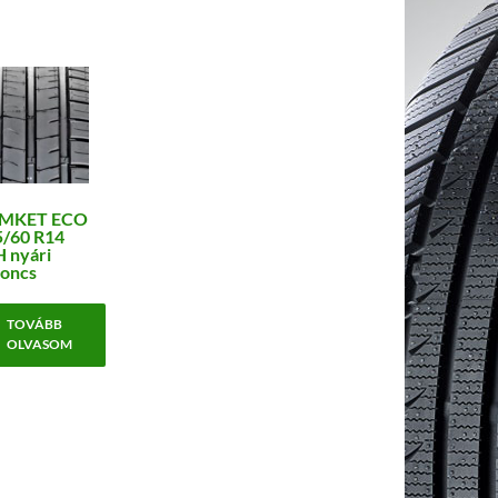
MKET ECO
5/60 R14
 nyári
oncs
TOVÁBB
OLVASOM