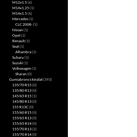
M12x1.5
(6)
M14x1.25
(1)
M14x1.5
(6)
Mercedes
(1)
CLC 2008-
(1)
Nissan
(1)
Opel
(1)
Renault
(1)
Seat
(1)
Alhambra
(1)
Subaru
(1)
Suzuki
(1)
Volkswagen
(1)
Sharan
(0)
Gumiabroncs kínálat
(393)
135/70 R15
(0)
135/80 R13
(0)
145/65 R15
(1)
145/80 R13
(0)
155 R13C
(0)
155/60 R15
(0)
155/65 R13
(0)
155/65 R14
(0)
155/70 R13
(2)
155/70 R14
(0)