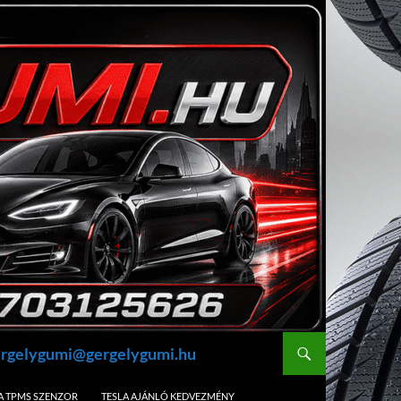
gergelygumi@gergelygumi.hu
A TPMS SZENZOR
TESLA AJÁNLÓ KEDVEZMÉNY