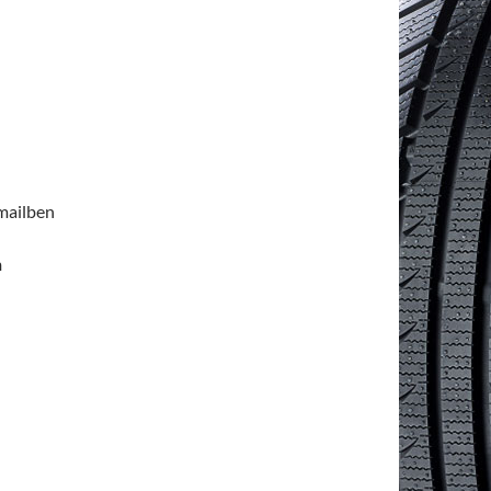
emailben
n