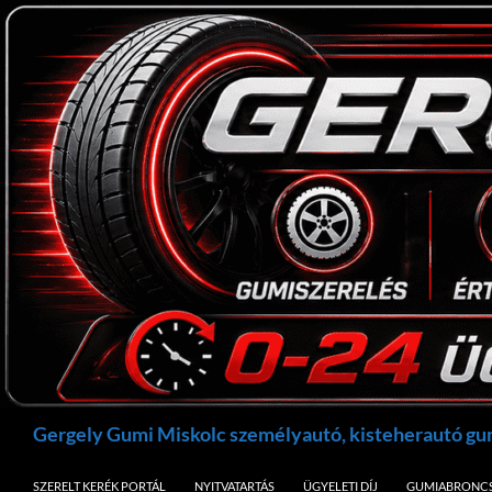
Kilépés
a
tartalomba
Keresés
Gergely Gumi Miskolc személyautó, kisteherautó g
SZERELT KERÉK PORTÁL
NYITVATARTÁS
ÜGYELETI DÍJ
GUMIABRONCS