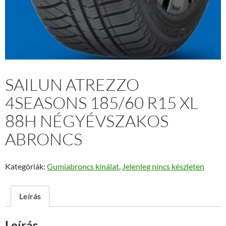
SAILUN ATREZZO
4SEASONS 185/60 R15 XL
88H NÉGYÉVSZAKOS
ABRONCS
Kategóriák:
Gumiabroncs kínálat
,
Jelenleg nincs készleten
Leírás
Leírás