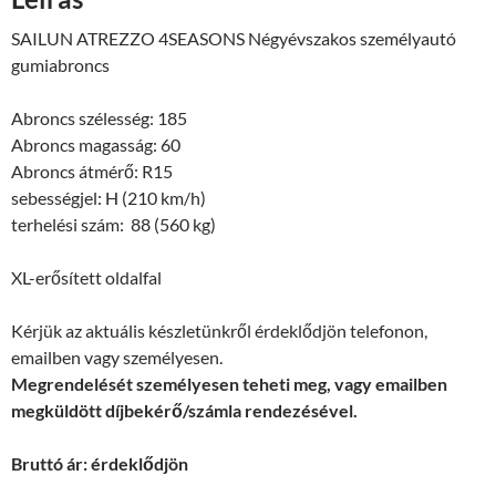
SAILUN ATREZZO 4SEASONS Négyévszakos személyautó
gumiabroncs
Abroncs szélesség: 185
Abroncs magasság: 60
Abroncs átmérő: R15
sebességjel: H (210 km/h)
terhelési szám: 88 (560 kg)
XL-erősített oldalfal
Kérjük az aktuális készletünkről érdeklődjön telefonon,
emailben vagy személyesen.
Megrendelését személyesen teheti meg, vagy emailben
megküldött díjbekérő/számla rendezésével.
Bruttó ár: érdeklődjön