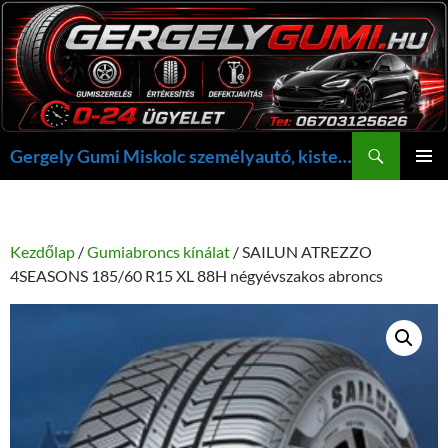
Kilépés
a
tartalomba
Keresés
Gergely Gumi Miskolc személyautó, kisteherautó gumi szerelés javítás +36703125626 NON-STOP ügyelet, gergelygumi@gergelygumi.hu
ELSŐDL
MENÜ
Kezdőlap
/
Gumiabroncs kínálat
/ SAILUN ATREZZO
4SEASONS 185/60 R15 XL 88H négyévszakos abroncs