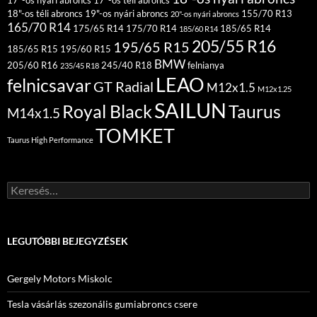
17″-os nyári abroncs
17″-os téli abroncs
18"-os téli abroncs
19"-os nyári abroncs
155/70 R13
20"-os nyári abroncs
165/70 R14
175/65 R14
175/70 R14
185/65 R14
185/60 R14
205/55 R16
195/65 R15
185/65 R15
195/60 R15
BMW
205/60 R16
245/40 R18
felnianya
235/45 R18
LEAO
felnicsavar
GT Radial
M12x1.5
M12x1.25
SAILUN
Royal Black
Taurus
M14x1.5
TOMKET
Taurus High Performance
Keresés:
LEGUTÓBBI BEJEGYZÉSEK
Gergely Motors Miskolc
Tesla vásárlás szezonális gumiabroncs csere