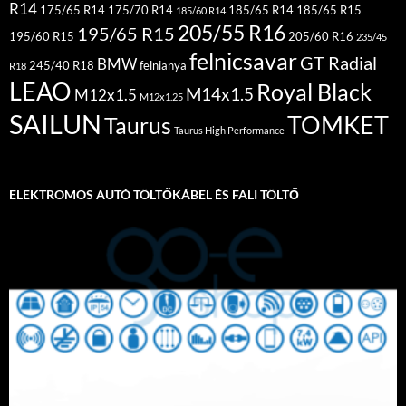
R14
175/65 R14
175/70 R14
185/65 R14
185/65 R15
185/60 R14
205/55 R16
195/65 R15
195/60 R15
205/60 R16
235/45
felnicsavar
GT Radial
BMW
245/40 R18
felnianya
R18
LEAO
Royal Black
M14x1.5
M12x1.5
M12x1.25
SAILUN
TOMKET
Taurus
Taurus High Performance
ELEKTROMOS AUTÓ TÖLTŐKÁBEL ÉS FALI TÖLTŐ