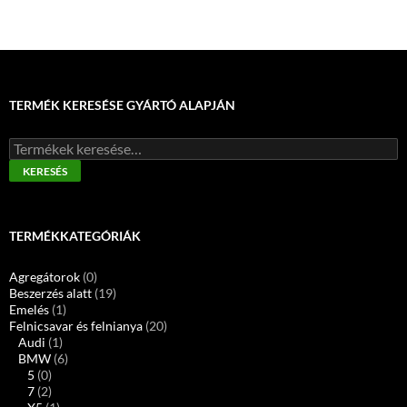
TERMÉK KERESÉSE GYÁRTÓ ALAPJÁN
Keresés
a
KERESÉS
következőre:
TERMÉKKATEGÓRIÁK
Agregátorok
(0)
Beszerzés alatt
(19)
Emelés
(1)
Felnicsavar és felnianya
(20)
Audi
(1)
BMW
(6)
5
(0)
7
(2)