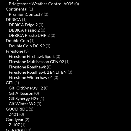
Bridgestone Weather Control A005
(0)
Continental
(1)
PremiumContact7
(0)
DEBICA
(1)
DEBICA Frigo 2
(0)
DEBICA Passio 2
(0)
DEBICA Presto UHP 2
(0)
Double Coin
(1)
Double Coin DC-99
(0)
Firestone
(3)
Firestone Firehawk Sport
(0)
Firestone Multiseason GEN 02
(1)
Firestone Roadhawk
(0)
Firestone Roadhawk 2 ENLITEN
(0)
Firestone Winterhawk 4
(0)
GITI
(1)
Giti GitiSynergyH2
(0)
GitiAllSeason
(0)
GitiSynergy H2+
(1)
GitiWinter W2
(0)
GOODRIDE
(1)
Z401
(0)
Goodyear
(2)
Z-107
(1)
GT Radial
(13)