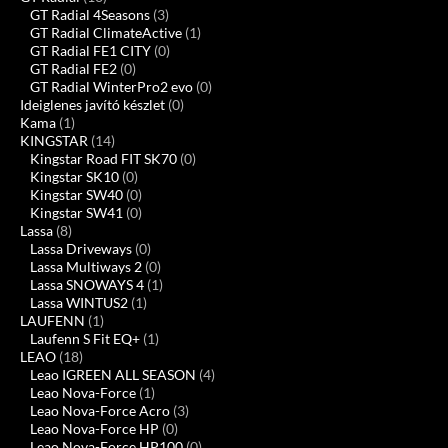
GT Radial 4Seasons
(3)
GT Radial ClimateActive
(1)
GT Radial FE1 CITY
(0)
GT Radial FE2
(0)
GT Radial WinterPro2 evo
(0)
Ideiglenes javító készlet
(0)
Kama
(1)
KINGSTAR
(14)
Kingstar Road FIT SK70
(0)
Kingstar SK10
(0)
Kingstar SW40
(0)
Kingstar SW41
(0)
Lassa
(8)
Lassa Driveways
(0)
Lassa Multiways 2
(0)
Lassa SNOWAYS 4
(1)
Lassa WINTUS2
(1)
LAUFENN
(1)
Laufenn S Fit EQ+
(1)
LEAO
(18)
Leao IGREEN ALL SEASON
(4)
Leao Nova-Force
(1)
Leao Nova-Force Acro
(3)
Leao Nova-Force HP
(0)
Leao Nova-Force HP100
(0)