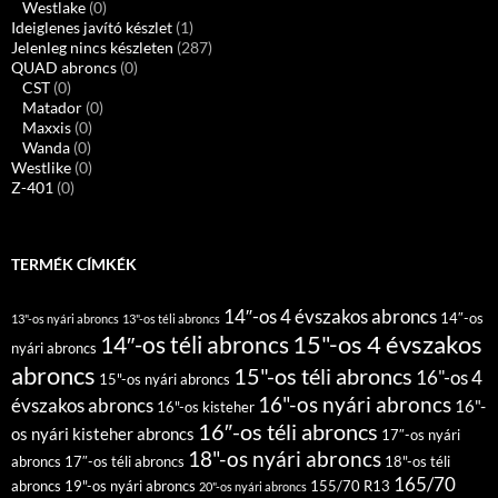
Westlake
(0)
Ideiglenes javító készlet
(1)
Jelenleg nincs készleten
(287)
QUAD abroncs
(0)
CST
(0)
Matador
(0)
Maxxis
(0)
Wanda
(0)
Westlike
(0)
Z-401
(0)
TERMÉK CÍMKÉK
14″-os 4 évszakos abroncs
14″-os
13"-os nyári abroncs
13"-os téli abroncs
15"-os 4 évszakos
14″-os téli abroncs
nyári abroncs
abroncs
15"-os téli abroncs
16"-os 4
15"-os nyári abroncs
16"-os nyári abroncs
évszakos abroncs
16"-
16"-os kisteher
16″-os téli abroncs
os nyári kisteher abroncs
17″-os nyári
18"-os nyári abroncs
abroncs
17″-os téli abroncs
18"-os téli
165/70
abroncs
19"-os nyári abroncs
155/70 R13
20"-os nyári abroncs