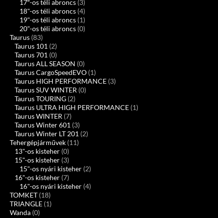
17″-os téli abroncs
(3)
18"-os téli abroncs
(4)
19"-os téli abroncs
(1)
20"-os téli abroncs
(0)
Taurus
(83)
Taurus 101
(2)
Taurus 701
(0)
Taurus ALL SEASON
(0)
Taurus CargoSpeedEVO
(1)
Taurus HIGH PERFORMANCE
(3)
Taurus SUV WINTER
(0)
Taurus TOURING
(2)
Taurus ULTRA HIGH PERFORMANCE
(1)
Taurus WINTER
(7)
Taurus Winter 601
(3)
Taurus Winter LT 201
(2)
Tehergépjárművek
(11)
13"-os kisteher
(0)
15"-os kisteher
(3)
15"-os nyári kisteher
(2)
16"-os kisteher
(7)
16"-os nyári kisteher
(4)
TOMKET
(18)
TRIANGLE
(1)
Wanda
(0)