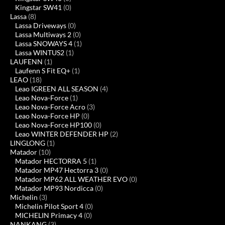
Kingstar SW41
(0)
Lassa
(8)
Lassa Driveways
(0)
Lassa Multiways 2
(0)
Lassa SNOWAYS 4
(1)
Lassa WINTUS2
(1)
LAUFENN
(1)
Laufenn S Fit EQ+
(1)
LEAO
(18)
Leao IGREEN ALL SEASON
(4)
Leao Nova-Force
(1)
Leao Nova-Force Acro
(3)
Leao Nova-Force HP
(0)
Leao Nova-Force HP100
(0)
Leao WINTER DEFENDER HP
(2)
LINGLONG
(1)
Matador
(10)
Matador HECTORRA 5
(1)
Matador MP47 Hectorra 3
(0)
Matador MP62 ALL WEATHER EVO
(0)
Matador MP93 Nordicca
(0)
Michelin
(3)
Michelin Pilot Sport 4
(0)
MICHELIN Primacy 4
(0)
NANKANG
(3)