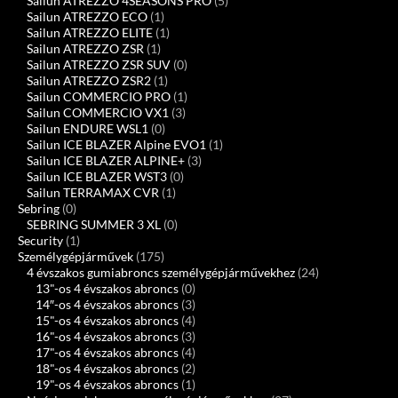
Sailun ATREZZO 4SEASONS PRO
(5)
Sailun ATREZZO ECO
(1)
Sailun ATREZZO ELITE
(1)
Sailun ATREZZO ZSR
(1)
Sailun ATREZZO ZSR SUV
(0)
Sailun ATREZZO ZSR2
(1)
Sailun COMMERCIO PRO
(1)
Sailun COMMERCIO VX1
(3)
Sailun ENDURE WSL1
(0)
Sailun ICE BLAZER Alpine EVO1
(1)
Sailun ICE BLAZER ALPINE+
(3)
Sailun ICE BLAZER WST3
(0)
Sailun TERRAMAX CVR
(1)
Sebring
(0)
SEBRING SUMMER 3 XL
(0)
Security
(1)
Személygépjárművek
(175)
4 évszakos gumiabroncs személygépjárművekhez
(24)
13"-os 4 évszakos abroncs
(0)
14″-os 4 évszakos abroncs
(3)
15"-os 4 évszakos abroncs
(4)
16"-os 4 évszakos abroncs
(3)
17"-os 4 évszakos abroncs
(4)
18"-os 4 évszakos abroncs
(2)
19"-os 4 évszakos abroncs
(1)