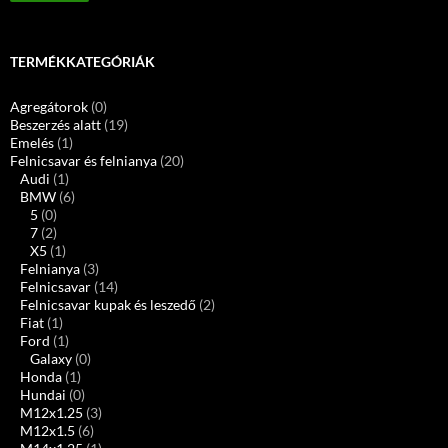
TERMÉKKATEGÓRIÁK
Agregátorok
(0)
Beszerzés alatt
(19)
Emelés
(1)
Felnicsavar és felnianya
(20)
Audi
(1)
BMW
(6)
5
(0)
7
(2)
X5
(1)
Felnianya
(3)
Felnicsavar
(14)
Felnicsavar kupak és leszedő
(2)
Fiat
(1)
Ford
(1)
Galaxy
(0)
Honda
(1)
Hundai
(0)
M12x1.25
(3)
M12x1.5
(6)