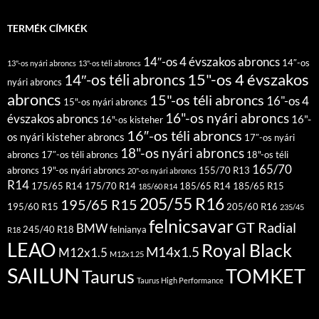
TERMÉK CÍMKÉK
14″-os 4 évszakos abroncs
14″-os
13"-os nyári abroncs
13"-os téli abroncs
15"-os 4 évszakos
14″-os téli abroncs
nyári abroncs
abroncs
15"-os téli abroncs
16"-os 4
15"-os nyári abroncs
16"-os nyári abroncs
évszakos abroncs
16"-
16"-os kisteher
16″-os téli abroncs
os nyári kisteher abroncs
17″-os nyári
18"-os nyári abroncs
abroncs
17″-os téli abroncs
18"-os téli
165/70
abroncs
19"-os nyári abroncs
155/70 R13
20"-os nyári abroncs
R14
175/65 R14
175/70 R14
185/65 R14
185/65 R15
185/60 R14
205/55 R16
195/65 R15
195/60 R15
205/60 R16
235/45
felnicsavar
GT Radial
BMW
245/40 R18
felnianya
R18
LEAO
Royal Black
M14x1.5
M12x1.5
M12x1.25
SAILUN
TOMKET
Taurus
Taurus High Performance