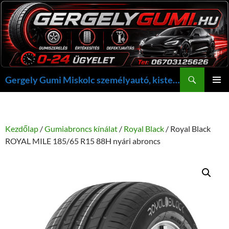
Kilépés
a
tartalomba
Keresés
Gergely Gumi Miskolc személyautó, kisteherautó gumi szerelés javítás +36703125626 NON-STOP ügyelet, gergelygumi@gergelygumi.hu
ELSŐDL
MENÜ
Kezdőlap
/
Gumiabroncs kínálat
/
Royal Black
/ Royal Black
ROYAL MILE 185/65 R15 88H nyári abroncs