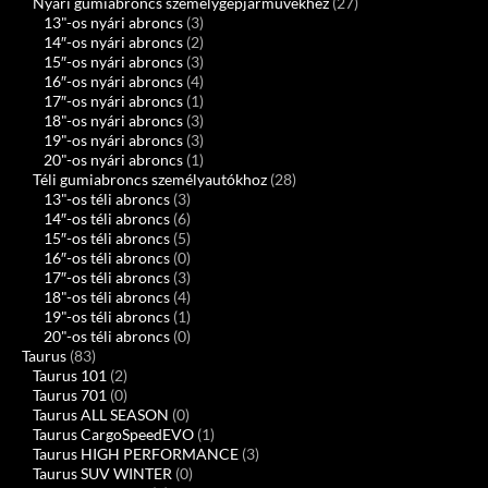
Nyári gumiabroncs személygépjárművekhez
(27)
13"-os nyári abroncs
(3)
14″-os nyári abroncs
(2)
15″-os nyári abroncs
(3)
16″-os nyári abroncs
(4)
17″-os nyári abroncs
(1)
18"-os nyári abroncs
(3)
19"-os nyári abroncs
(3)
20"-os nyári abroncs
(1)
Téli gumiabroncs személyautókhoz
(28)
13"-os téli abroncs
(3)
14″-os téli abroncs
(6)
15″-os téli abroncs
(5)
16″-os téli abroncs
(0)
17″-os téli abroncs
(3)
18"-os téli abroncs
(4)
19"-os téli abroncs
(1)
20"-os téli abroncs
(0)
Taurus
(83)
Taurus 101
(2)
Taurus 701
(0)
Taurus ALL SEASON
(0)
Taurus CargoSpeedEVO
(1)
Taurus HIGH PERFORMANCE
(3)
Taurus SUV WINTER
(0)