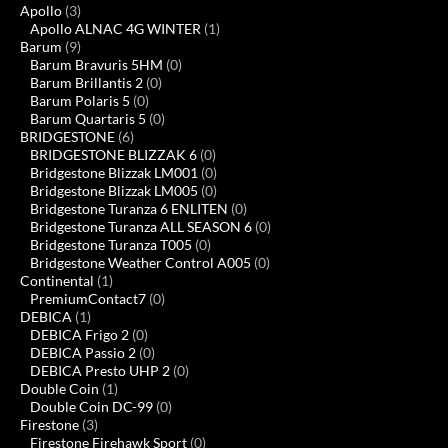
Apollo
(3)
Apollo ALNAC 4G WINTER
(1)
Barum
(9)
Barum Bravuris 5HM
(0)
Barum Brillantis 2
(0)
Barum Polaris 5
(0)
Barum Quartaris 5
(0)
BRIDGESTONE
(6)
BRIDGESTONE BLIZZAK 6
(0)
Bridgestone Blizzak LM001
(0)
Bridgestone Blizzak LM005
(0)
Bridgestone Turanza 6 ENLITEN
(0)
Bridgestone Turanza ALL SEASON 6
(0)
Bridgestone Turanza T005
(0)
Bridgestone Weather Control A005
(0)
Continental
(1)
PremiumContact7
(0)
DEBICA
(1)
DEBICA Frigo 2
(0)
DEBICA Passio 2
(0)
DEBICA Presto UHP 2
(0)
Double Coin
(1)
Double Coin DC-99
(0)
Firestone
(3)
Firestone Firehawk Sport
(0)