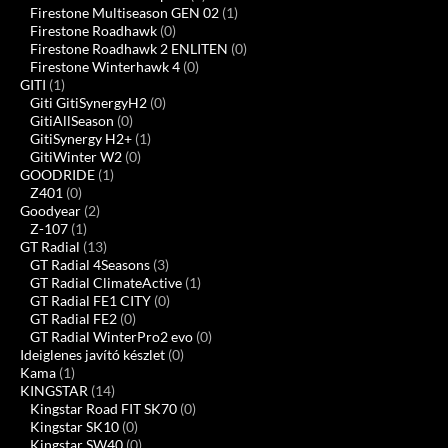
Firestone Multiseason GEN 02
(1)
Firestone Roadhawk
(0)
Firestone Roadhawk 2 ENLITEN
(0)
Firestone Winterhawk 4
(0)
GITI
(1)
Giti GitiSynergyH2
(0)
GitiAllSeason
(0)
GitiSynergy H2+
(1)
GitiWinter W2
(0)
GOODRIDE
(1)
Z401
(0)
Goodyear
(2)
Z-107
(1)
GT Radial
(13)
GT Radial 4Seasons
(3)
GT Radial ClimateActive
(1)
GT Radial FE1 CITY
(0)
GT Radial FE2
(0)
GT Radial WinterPro2 evo
(0)
Ideiglenes javító készlet
(0)
Kama
(1)
KINGSTAR
(14)
Kingstar Road FIT SK70
(0)
Kingstar SK10
(0)
Kingstar SW40
(0)