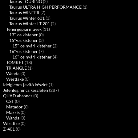
Taurus TOURING
(2)
Taurus ULTRA HIGH PERFORMANCE
(1)
Taurus WINTER
(7)
Taurus Winter 601
(3)
Taurus Winter LT 201
(2)
Tehergépjárművek
(11)
13"-os kisteher
(0)
15"-os kisteher
(3)
15"-os nyári kisteher
(2)
16"-os kisteher
(7)
16"-os nyári kisteher
(4)
TOMKET
(18)
TRIANGLE
(1)
Wanda
(0)
Westlake
(0)
Ideiglenes javító készlet
(1)
Jelenleg nincs készleten
(287)
QUAD abroncs
(0)
CST
(0)
Matador
(0)
Maxxis
(0)
Wanda
(0)
Westlike
(0)
Z-401
(0)