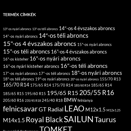
TERMÉK CÍMKÉK
14″-os 4 évszakos abroncs
13"-os nyári abroncs
13"-os téli abroncs
14″-os téli abroncs
14″-os nyári abroncs
15"-os 4 évszakos abroncs
15"-os nyári abroncs
15"-os téli abroncs
16"-os 4 évszakos abroncs
16"-os nyári abroncs
16"-os kisteher
16″-os téli abroncs
16"-os nyári kisteher abroncs
18"-os nyári abroncs
17″-os nyári abroncs
17″-os téli abroncs
18"-os téli abroncs
19"-os nyári abroncs
155/70 R13
20"-os nyári abroncs
165/70 R14
175/65 R14
175/70 R14
185/65 R14
185/60 R14
205/55 R16
195/65 R15
185/65 R15
195/60 R15
BMW
205/60 R16
245/40 R18
felnianya
235/45 R18
LEAO
felnicsavar
GT Radial
M12x1.5
M12x1.25
SAILUN
Royal Black
Taurus
M14x1.5
TOMKET