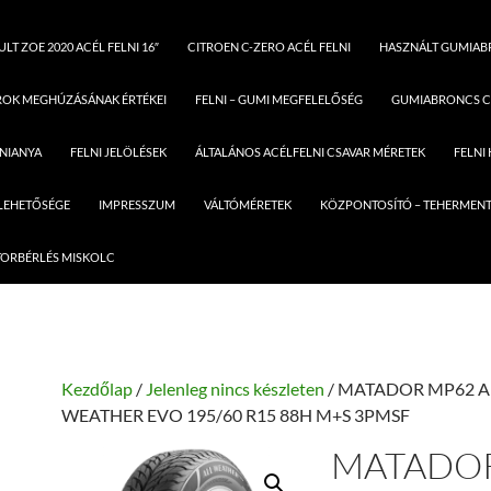
LT ZOE 2020 ACÉL FELNI 16″
CITROEN C-ZERO ACÉL FELNI
HASZNÁLT GUMIA
ROK MEGHÚZÁSÁNAK ÉRTÉKEI
FELNI – GUMI MEGFELELŐSÉG
GUMIABRONCS C
LNIANYA
FELNI JELÖLÉSEK
ÁLTALÁNOS ACÉLFELNI CSAVAR MÉRETEK
FELNI
 LEHETŐSÉGE
IMPRESSZUM
VÁLTÓMÉRETEK
KÖZPONTOSÍTÓ – TEHERMENT
ORBÉRLÉS MISKOLC
Kezdőlap
/
Jelenleg nincs készleten
/ MATADOR MP62 A
WEATHER EVO 195/60 R15 88H M+S 3PMSF
MATADO