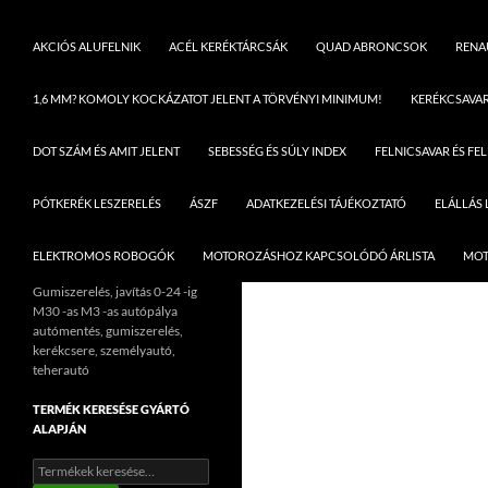
AKCIÓS ALUFELNIK
ACÉL KERÉKTÁRCSÁK
QUAD ABRONCSOK
RENAU
1,6 MM? KOMOLY KOCKÁZATOT JELENT A TÖRVÉNYI MINIMUM!
KERÉKCSAVA
DOT SZÁM ÉS AMIT JELENT
SEBESSÉG ÉS SÚLY INDEX
FELNICSAVAR ÉS FE
PÓTKERÉK LESZERELÉS
ÁSZF
ADATKEZELÉSI TÁJÉKOZTATÓ
ELÁLLÁS
ELEKTROMOS ROBOGÓK
MOTOROZÁSHOZ KAPCSOLÓDÓ ÁRLISTA
MOT
Gumiszerelés, javítás 0-24 -ig
M30 -as M3 -as autópálya
autómentés, gumiszerelés,
kerékcsere, személyautó,
teherautó
TERMÉK KERESÉSE GYÁRTÓ
ALAPJÁN
Keresés
a