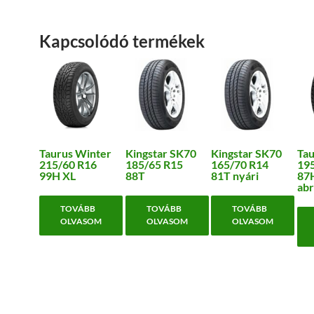
Kapcsolódó termékek
Taurus Winter
Kingstar SK70
Kingstar SK70
Tau
215/60 R16
185/65 R15
165/70 R14
19
99H XL
88T
81T nyári
87H
abr
TOVÁBB
TOVÁBB
TOVÁBB
OLVASOM
OLVASOM
OLVASOM