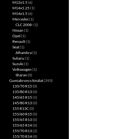
M12x1.5
(6)
M14x1.25
(1)
M14x1.5
(6)
Mercedes
(1)
CLC 2008-
(1)
Nissan
(1)
Opel
(1)
Renault
(1)
Seat
(1)
Alhambra
(1)
Subaru
(1)
Suzuki
(1)
Volkswagen
(1)
Sharan
(0)
Gumiabroncs kínálat
(393)
135/70 R15
(0)
135/80 R13
(0)
145/65 R15
(1)
145/80 R13
(0)
155 R13C
(0)
155/60 R15
(0)
155/65 R13
(0)
155/65 R14
(0)
155/70 R13
(2)
155/70 R14
(0)