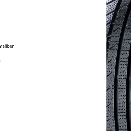
emailben
n