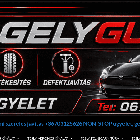
umi szerelés javítás +36703125626 NON-STOP ügyelet, 
 KÍNÁLAT
TESLA ABRONCS KÍNÁLAT
TESLA FELNIGARNITÚRA
TESL