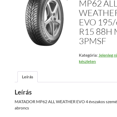
MP62 AL
WEATHE
EVO 195/
R15 88H 
3PMSF
Kategória:
Jelenleg n
készleten
Leírás
Leírás
MATADOR MP62 ALL WEATHER EVO 4 évszakos szemé
abroncs