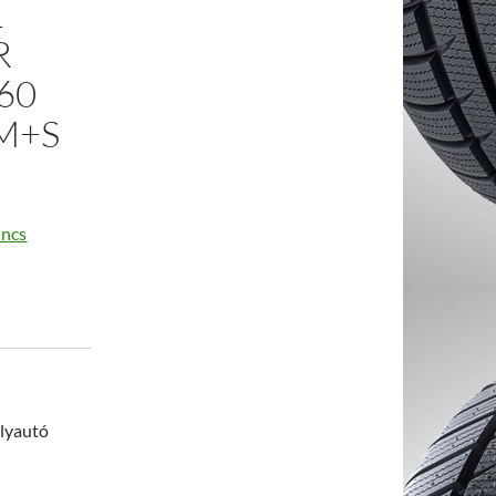
L
R
60
M+S
incs
lyautó