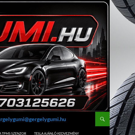
gergelygumi@gergelygumi.hu
A TPMS SZENZOR
TESLA AJÁNLÓ KEDVEZMÉNY