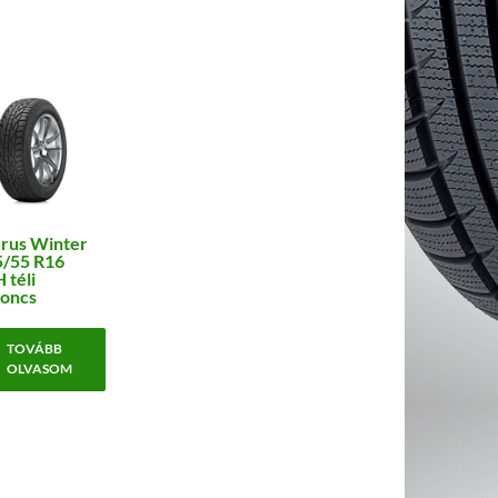
rus Winter
5/55 R16
 téli
oncs
TOVÁBB
OLVASOM