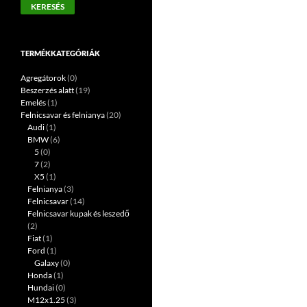
KERESÉS
következőre:
TERMÉKKATEGÓRIÁK
Agregátorok
(0)
Beszerzés alatt
(19)
Emelés
(1)
Felnicsavar és felnianya
(20)
Audi
(1)
BMW
(6)
5
(0)
7
(2)
X5
(1)
Felnianya
(3)
Felnicsavar
(14)
Felnicsavar kupak és leszedő
(2)
Fiat
(1)
Ford
(1)
Galaxy
(0)
Honda
(1)
Hundai
(0)
M12x1.25
(3)