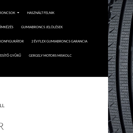
BRONCSOK
HASZNÁLT FELNIK
ÍMKÉZÉS
GUMIABRONCS JELÖLÉSEK
 KONFIGURÁTOR
2 ÉV FLEX GUMIABRONCS GARANCIA
ESÍTŐ GYŰRŰ
GERGELY MOTORS MISKOLC
LL
R