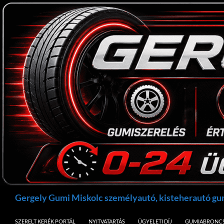
Kilépés
a
tartalomba
Keresés
Gergely Gumi Miskolc személyautó, kisteherautó g
SZERELT KERÉK PORTÁL
NYITVATARTÁS
ÜGYELETI DÍJ
GUMIABRONCS