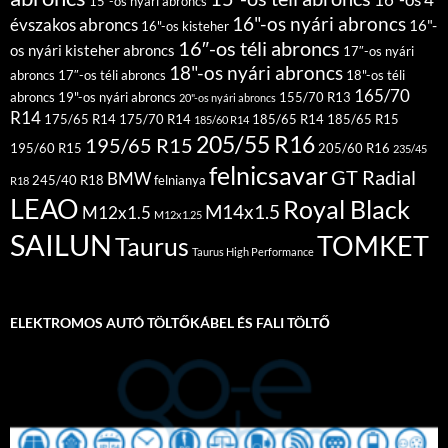
15"-os nyári abroncs
16"-os nyári abroncs
évszakos abroncs
16"-
16"-os kisteher
16″-os téli abroncs
os nyári kisteher abroncs
17″-os nyári
18"-os nyári abroncs
abroncs
17″-os téli abroncs
18"-os téli
165/70
abroncs
19"-os nyári abroncs
155/70 R13
20"-os nyári abroncs
R14
175/65 R14
175/70 R14
185/65 R14
185/65 R15
185/60 R14
205/55 R16
195/65 R15
195/60 R15
205/60 R16
235/45
felnicsavar
GT Radial
BMW
245/40 R18
felnianya
R18
LEAO
Royal Black
M14x1.5
M12x1.5
M12x1.25
SAILUN
TOMKET
Taurus
Taurus High Performance
ELEKTROMOS AUTÓ TÖLTŐKÁBEL ÉS FALI TÖLTŐ