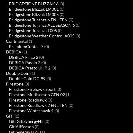
BRIDGESTONE BLIZZAK 6
(0)
Bridgestone Blizzak LM001
(0)
Bridgestone Blizzak LM005
(0)
Bridgestone Turanza 6 ENLITEN
(0)
Bridgestone Turanza ALL SEASON 6
(0)
Bridgestone Turanza T005
(0)
Bridgestone Weather Control A005
(0)
Continental
(1)
PremiumContact7
(0)
DEBICA
(1)
DEBICA Frigo 2
(0)
DEBICA Passio 2
(0)
DEBICA Presto UHP 2
(0)
Double Coin
(1)
Double Coin DC-99
(0)
Firestone
(3)
Firestone Firehawk Sport
(0)
Firestone Multiseason GEN 02
(1)
Firestone Roadhawk
(0)
Firestone Roadhawk 2 ENLITEN
(0)
Firestone Winterhawk 4
(0)
GITI
(1)
Giti GitiSynergyH2
(0)
GitiAllSeason
(0)
GitiSynergy H2+
(1)