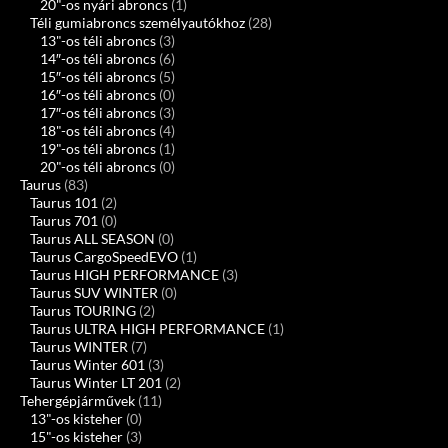
20"-os nyári abroncs
(1)
Téli gumiabroncs személyautókhoz
(28)
13"-os téli abroncs
(3)
14″-os téli abroncs
(6)
15″-os téli abroncs
(5)
16″-os téli abroncs
(0)
17″-os téli abroncs
(3)
18"-os téli abroncs
(4)
19"-os téli abroncs
(1)
20"-os téli abroncs
(0)
Taurus
(83)
Taurus 101
(2)
Taurus 701
(0)
Taurus ALL SEASON
(0)
Taurus CargoSpeedEVO
(1)
Taurus HIGH PERFORMANCE
(3)
Taurus SUV WINTER
(0)
Taurus TOURING
(2)
Taurus ULTRA HIGH PERFORMANCE
(1)
Taurus WINTER
(7)
Taurus Winter 601
(3)
Taurus Winter LT 201
(2)
Tehergépjárművek
(11)
13"-os kisteher
(0)
15"-os kisteher
(3)