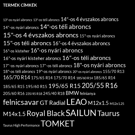
TERMÉK CÍMKÉK
14″-os 4 évszakos abroncs
13"-os nyári abroncs
13"-os téli abroncs
14″-os téli abroncs
14″-os nyári abroncs
15"-os 4 évszakos abroncs
15"-os nyári abroncs
15"-os téli abroncs
16"-os 4 évszakos abroncs
16"-os nyári abroncs
16"-os kisteher
16″-os téli abroncs
16"-os nyári kisteher abroncs
18"-os nyári abroncs
17″-os nyári abroncs
17″-os téli abroncs
18"-os téli abroncs
19"-os nyári abroncs
155/70 R13
20"-os nyári abroncs
165/70 R14
175/65 R14
175/70 R14
185/65 R14
185/60 R14
205/55 R16
195/65 R15
185/65 R15
195/60 R15
BMW
205/60 R16
245/40 R18
felnianya
235/45 R18
LEAO
felnicsavar
GT Radial
M12x1.5
M12x1.25
SAILUN
Royal Black
Taurus
M14x1.5
TOMKET
Taurus High Performance