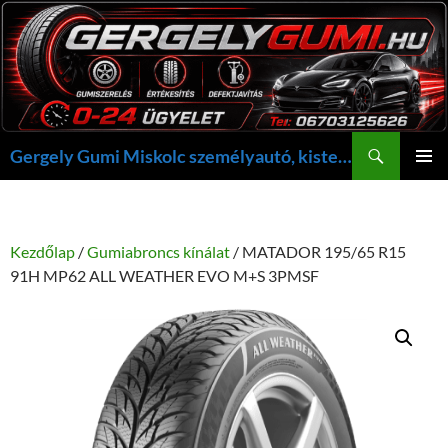
Kilépés
a
tartalomba
Keresés
Gergely Gumi Miskolc személyautó, kisteherautó gumi szerelés javítás +36703125626 NON-STOP ügyelet, gergelygumi@gergelygumi.hu
ELSŐDL
MENÜ
Kezdőlap
/
Gumiabroncs kínálat
/ MATADOR 195/65 R15
91H MP62 ALL WEATHER EVO M+S 3PMSF