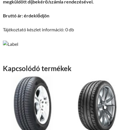
megküldött díjbekérő/számla rendezésével.
Bruttó ár: érdeklődjön
Tájékoztató készlet információ: 0 db
Kapcsolódó termékek