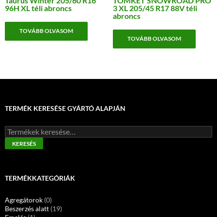
Taurus Winter 205/60 R16
TOMKET SNOWROAD PRO
96H XL téli abroncs
3 XL 205/45 R17 88V téli
abroncs
TOVÁBB OLVASOM
TOVÁBB OLVASOM
TERMÉK KERESÉSE GYÁRTÓ ALAPJÁN
Keresés
a
KERESÉS
következőre:
TERMÉKKATEGÓRIÁK
Agregátorok
(0)
Beszerzés alatt
(19)