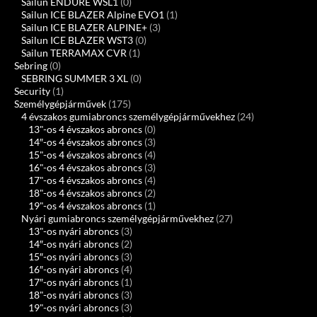
Sailun ENDURE WSL1
(0)
Sailun ICE BLAZER Alpine EVO1
(1)
Sailun ICE BLAZER ALPINE+
(3)
Sailun ICE BLAZER WST3
(0)
Sailun TERRAMAX CVR
(1)
Sebring
(0)
SEBRING SUMMER 3 XL
(0)
Security
(1)
Személygépjárművek
(175)
4 évszakos gumiabroncs személygépjárművekhez
(24)
13"-os 4 évszakos abroncs
(0)
14″-os 4 évszakos abroncs
(3)
15"-os 4 évszakos abroncs
(4)
16"-os 4 évszakos abroncs
(3)
17"-os 4 évszakos abroncs
(4)
18"-os 4 évszakos abroncs
(2)
19"-os 4 évszakos abroncs
(1)
Nyári gumiabroncs személygépjárművekhez
(27)
13"-os nyári abroncs
(3)
14″-os nyári abroncs
(2)
15″-os nyári abroncs
(3)
16″-os nyári abroncs
(4)
17″-os nyári abroncs
(1)
18"-os nyári abroncs
(3)
19"-os nyári abroncs
(3)