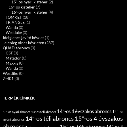
15"-os nyári kisteher
(2)
16"-os kisteher
(7)
16"-os nyári kisteher
(4)
TOMKET
(18)
TRIANGLE
(1)
Wanda
(0)
Westlake
(0)
Ideiglenes javító készlet
(1)
Jelenleg nincs készleten
(287)
QUAD abroncs
(0)
CST
(0)
Matador
(0)
Maxxis
(0)
Wanda
(0)
Westlike
(0)
Z-401
(0)
TERMÉK CÍMKÉK
14″-os 4 évszakos abroncs
14″-os
13"-os nyári abroncs
13"-os téli abroncs
15"-os 4 évszakos
14″-os téli abroncs
nyári abroncs
abroncs
15"-os téli abroncs
16"-os 4