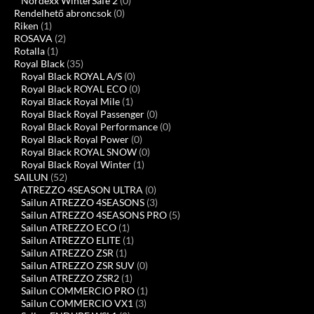
Nordexx WinterSafe 2
(0)
Rendelhető abroncsok
(0)
Riken
(1)
ROSAVA
(2)
Rotalla
(1)
Royal Black
(35)
Royal Black ROYAL A/S
(0)
Royal Black ROYAL ECO
(0)
Royal Black Royal Mile
(1)
Royal Black Royal Passenger
(0)
Royal Black Royal Performance
(0)
Royal Black Royal Power
(0)
Royal Black ROYAL SNOW
(0)
Royal Black Royal Winter
(1)
SAILUN
(52)
ATREZZO 4SEASON ULTRA
(0)
Sailun ATREZZO 4SEASONS
(3)
Sailun ATREZZO 4SEASONS PRO
(5)
Sailun ATREZZO ECO
(1)
Sailun ATREZZO ELITE
(1)
Sailun ATREZZO ZSR
(1)
Sailun ATREZZO ZSR SUV
(0)
Sailun ATREZZO ZSR2
(1)
Sailun COMMERCIO PRO
(1)
Sailun COMMERCIO VX1
(3)