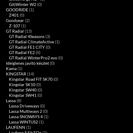
GitiWinter W2
(0)
GOODRIDE
(1)
Z401
(0)
Goodyear
(2)
Z-107
(1)
GT Radial
(13)
GT Radial 4Seasons
(3)
GT Radial ClimateActive
(1)
GT Radial FE1 CITY
(0)
GT Radial FE2
(0)
GT Radial WinterPro2 evo
(0)
Ideiglenes javító készlet
(0)
Kama
(1)
KINGSTAR
(14)
Kingstar Road FIT SK70
(0)
Kingstar SK10
(0)
Kingstar SW40
(0)
Kingstar SW41
(0)
Lassa
(8)
Lassa Driveways
(0)
Lassa Multiways 2
(0)
Lassa SNOWAYS 4
(1)
Lassa WINTUS2
(1)
LAUFENN
(1)
Laufenn S Fit EQ+
(1)