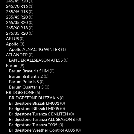
245/45 R20
(1)
245/70 R16
(1)
255/45 R18
(0)
255/45 R20
(0)
265/35 R20
(0)
265/60 R18
(0)
275/35 R20
(0)
APLUS
(0)
Apollo
(3)
Apollo ALNAC 4G WINTER
(1)
ATLANDER
(0)
LANDER ALLSEASON ATL55
(0)
Barum
(9)
Barum Bravuris 5HM
(0)
Barum Brillantis 2
(0)
Barum Polaris 5
(0)
Barum Quartaris 5
(0)
BRIDGESTONE
(6)
BRIDGESTONE BLIZZAK 6
(0)
Bridgestone Blizzak LM001
(0)
Bridgestone Blizzak LM005
(0)
Bridgestone Turanza 6 ENLITEN
(0)
Bridgestone Turanza ALL SEASON 6
(0)
Bridgestone Turanza T005
(0)
Bridgestone Weather Control A005
(0)