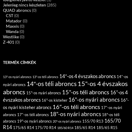
Jelenleg nincs készleten
(285)
QUAD abroncs
(0)
CST
(0)
Matador
(0)
Maxxis
(0)
Wanda
(0)
Westlike
(0)
Z-401
(0)
TERMÉK CÍMKÉK
14″-os 4 évszakos abroncs
14″-os
13"-os nyári abroncs
13"-os téli abroncs
15"-os 4 évszakos
14″-os téli abroncs
nyári abroncs
abroncs
15"-os téli abroncs
16"-os 4
15"-os nyári abroncs
16"-os nyári abroncs
évszakos abroncs
16"-
16"-os kisteher
16″-os téli abroncs
os nyári kisteher abroncs
17″-os nyári
18"-os nyári abroncs
abroncs
17″-os téli abroncs
18"-os téli
165/70
abroncs
19"-os nyári abroncs
155/70 R13
20"-os nyári abroncs
R14
175/65 R14
175/70 R14
185/65 R14
185/65 R15
185/60 R14