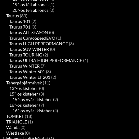
19"-os téli abroncs
(1)
20"-os téli abroncs
(0)
Taurus
(83)
Taurus 101
(2)
Taurus 701
(0)
Taurus ALL SEASON
(0)
Taurus CargoSpeedEVO
(1)
Taurus HIGH PERFORMANCE
(3)
Taurus SUV WINTER
(0)
Taurus TOURING
(2)
Taurus ULTRA HIGH PERFORMANCE
(1)
Taurus WINTER
(7)
Taurus Winter 601
(3)
Taurus Winter LT 201
(2)
Tehergépjárművek
(11)
13"-os kisteher
(0)
15"-os kisteher
(3)
15"-os nyári kisteher
(2)
16"-os kisteher
(7)
16"-os nyári kisteher
(4)
TOMKET
(18)
TRIANGLE
(1)
Wanda
(0)
Westlake
(0)
Ideiglenes javító készlet
(1)