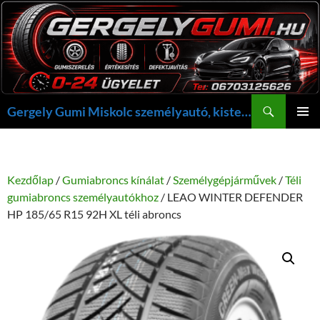
Kilépés
a
tartalomba
Keresés
Gergely Gumi Miskolc személyautó, kisteherautó gumi szerelés javítás +36703125626 NON-STOP ügyelet, gergelygumi@gergelygumi.hu
ELSŐDL
MENÜ
Kezdőlap
/
Gumiabroncs kínálat
/
Személygépjárművek
/
Téli
gumiabroncs személyautókhoz
/ LEAO WINTER DEFENDER
HP 185/65 R15 92H XL téli abroncs