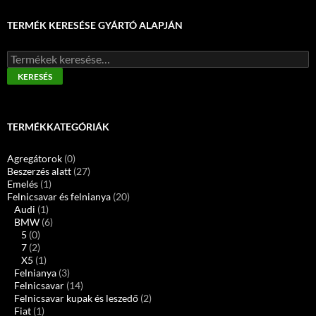
TERMÉK KERESÉSE GYÁRTÓ ALAPJÁN
Keresés
a
KERESÉS
következőre:
TERMÉKKATEGÓRIÁK
Agregátorok
(0)
Beszerzés alatt
(27)
Emelés
(1)
Felnicsavar és felnianya
(20)
Audi
(1)
BMW
(6)
5
(0)
7
(2)
X5
(1)
Felnianya
(3)
Felnicsavar
(14)
Felnicsavar kupak és leszedő
(2)
Fiat
(1)