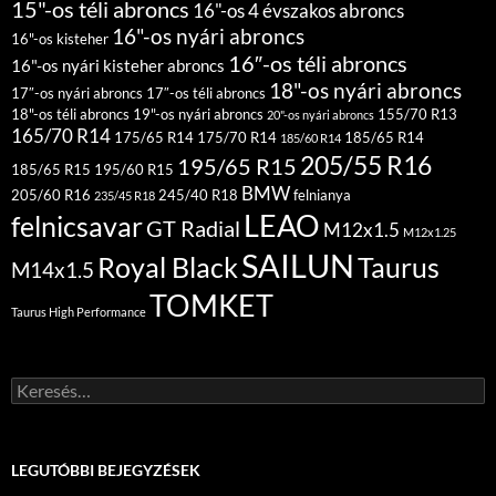
15"-os téli abroncs
16"-os 4 évszakos abroncs
16"-os nyári abroncs
16"-os kisteher
16″-os téli abroncs
16"-os nyári kisteher abroncs
18"-os nyári abroncs
17″-os nyári abroncs
17″-os téli abroncs
18"-os téli abroncs
19"-os nyári abroncs
155/70 R13
20"-os nyári abroncs
165/70 R14
175/65 R14
175/70 R14
185/65 R14
185/60 R14
205/55 R16
195/65 R15
185/65 R15
195/60 R15
BMW
205/60 R16
245/40 R18
felnianya
235/45 R18
LEAO
felnicsavar
GT Radial
M12x1.5
M12x1.25
SAILUN
Royal Black
Taurus
M14x1.5
TOMKET
Taurus High Performance
Keresés:
LEGUTÓBBI BEJEGYZÉSEK