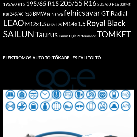
205/55 R16
195/65 R15
195/60 R15
205/60 R16
235/45
felnicsavar
GT Radial
BMW
245/40 R18
felnianya
R18
LEAO
Royal Black
M14x1.5
M12x1.5
M12x1.25
SAILUN
TOMKET
Taurus
Taurus High Performance
ELEKTROMOS AUTÓ TÖLTŐKÁBEL ÉS FALI TÖLTŐ