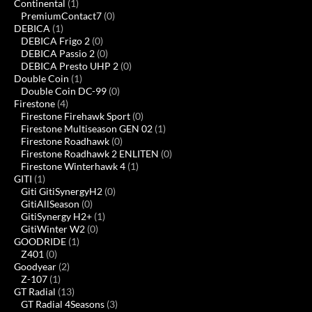
Continental
(1)
PremiumContact7
(0)
DEBICA
(1)
DEBICA Frigo 2
(0)
DEBICA Passio 2
(0)
DEBICA Presto UHP 2
(0)
Double Coin
(1)
Double Coin DC-99
(0)
Firestone
(4)
Firestone Firehawk Sport
(0)
Firestone Multiseason GEN 02
(1)
Firestone Roadhawk
(0)
Firestone Roadhawk 2 ENLITEN
(0)
Firestone Winterhawk 4
(1)
GITI
(1)
Giti GitiSynergyH2
(0)
GitiAllSeason
(0)
GitiSynergy H2+
(1)
GitiWinter W2
(0)
GOODRIDE
(1)
Z401
(0)
Goodyear
(2)
Z-107
(1)
GT Radial
(13)
GT Radial 4Seasons
(3)