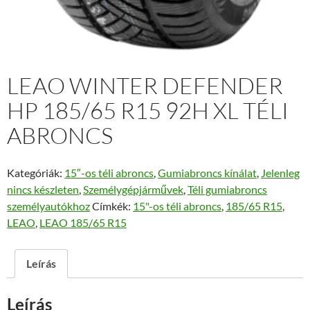
LEAO WINTER DEFENDER
HP 185/65 R15 92H XL TÉLI
ABRONCS
Kategóriák:
15″-os téli abroncs
,
Gumiabroncs kínálat
,
Jelenleg
nincs készleten
,
Személygépjárművek
,
Téli gumiabroncs
személyautókhoz
Címkék:
15"-os téli abroncs
,
185/65 R15
,
LEAO
,
LEAO 185/65 R15
Leírás
Leírás