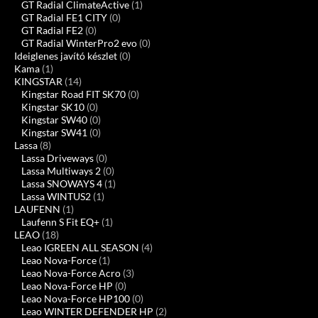
GT Radial ClimateActive
(1)
GT Radial FE1 CITY
(0)
GT Radial FE2
(0)
GT Radial WinterPro2 evo
(0)
Ideiglenes javító készlet
(0)
Kama
(1)
KINGSTAR
(14)
Kingstar Road FIT SK70
(0)
Kingstar SK10
(0)
Kingstar SW40
(0)
Kingstar SW41
(0)
Lassa
(8)
Lassa Driveways
(0)
Lassa Multiways 2
(0)
Lassa SNOWAYS 4
(1)
Lassa WINTUS2
(1)
LAUFENN
(1)
Laufenn S Fit EQ+
(1)
LEAO
(18)
Leao IGREEN ALL SEASON
(4)
Leao Nova-Force
(1)
Leao Nova-Force Acro
(3)
Leao Nova-Force HP
(0)
Leao Nova-Force HP100
(0)
Leao WINTER DEFENDER HP
(2)