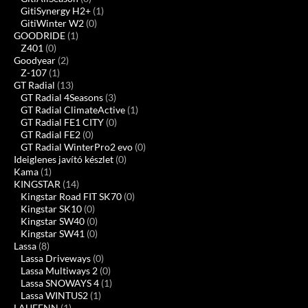
GitiSynergy H2+
(1)
GitiWinter W2
(0)
GOODRIDE
(1)
Z401
(0)
Goodyear
(2)
Z-107
(1)
GT Radial
(13)
GT Radial 4Seasons
(3)
GT Radial ClimateActive
(1)
GT Radial FE1 CITY
(0)
GT Radial FE2
(0)
GT Radial WinterPro2 evo
(0)
Ideiglenes javító készlet
(0)
Kama
(1)
KINGSTAR
(14)
Kingstar Road FIT SK70
(0)
Kingstar SK10
(0)
Kingstar SW40
(0)
Kingstar SW41
(0)
Lassa
(8)
Lassa Driveways
(0)
Lassa Multiways 2
(0)
Lassa SNOWAYS 4
(1)
Lassa WINTUS2
(1)
LAUFENN
(1)