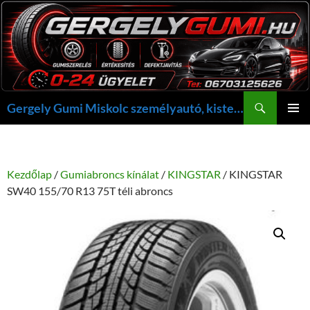
Kilépés
a
tartalomba
Keresés
Gergely Gumi Miskolc személyautó, kisteherautó gumi szerelés javítás +36703125626 NON-STOP ügyelet, gergelygumi@gergelygumi.hu
ELSŐDL
MENÜ
Kezdőlap
/
Gumiabroncs kínálat
/
KINGSTAR
/ KINGSTAR
SW40 155/70 R13 75T téli abroncs