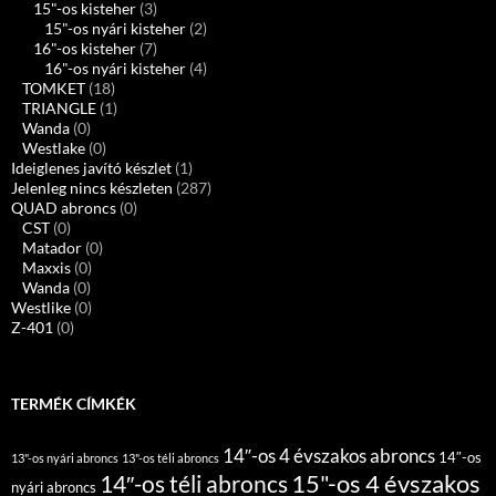
15"-os kisteher
(3)
15"-os nyári kisteher
(2)
16"-os kisteher
(7)
16"-os nyári kisteher
(4)
TOMKET
(18)
TRIANGLE
(1)
Wanda
(0)
Westlake
(0)
Ideiglenes javító készlet
(1)
Jelenleg nincs készleten
(287)
QUAD abroncs
(0)
CST
(0)
Matador
(0)
Maxxis
(0)
Wanda
(0)
Westlike
(0)
Z-401
(0)
TERMÉK CÍMKÉK
14″-os 4 évszakos abroncs
14″-os
13"-os nyári abroncs
13"-os téli abroncs
15"-os 4 évszakos
14″-os téli abroncs
nyári abroncs