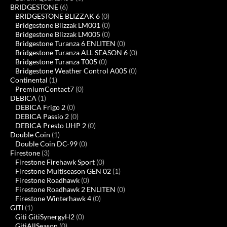
BRIDGESTONE
(6)
BRIDGESTONE BLIZZAK 6
(0)
Bridgestone Blizzak LM001
(0)
Bridgestone Blizzak LM005
(0)
Bridgestone Turanza 6 ENLITEN
(0)
Bridgestone Turanza ALL SEASON 6
(0)
Bridgestone Turanza T005
(0)
Bridgestone Weather Control A005
(0)
Continental
(1)
PremiumContact7
(0)
DEBICA
(1)
DEBICA Frigo 2
(0)
DEBICA Passio 2
(0)
DEBICA Presto UHP 2
(0)
Double Coin
(1)
Double Coin DC-99
(0)
Firestone
(3)
Firestone Firehawk Sport
(0)
Firestone Multiseason GEN 02
(1)
Firestone Roadhawk
(0)
Firestone Roadhawk 2 ENLITEN
(0)
Firestone Winterhawk 4
(0)
GITI
(1)
Giti GitiSynergyH2
(0)
GitiAllSeason
(0)