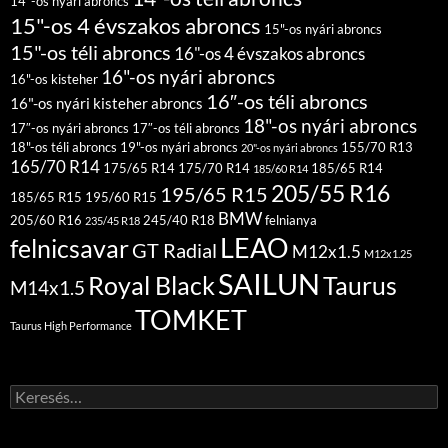
14″-os nyári abroncs
15"-os 4 évszakos abroncs
15"-os nyári abroncs
15"-os téli abroncs
16"-os 4 évszakos abroncs
16"-os nyári abroncs
16"-os kisteher
16″-os téli abroncs
16"-os nyári kisteher abroncs
18"-os nyári abroncs
17″-os nyári abroncs
17″-os téli abroncs
18"-os téli abroncs
19"-os nyári abroncs
155/70 R13
20"-os nyári abroncs
165/70 R14
175/65 R14
175/70 R14
185/65 R14
185/60 R14
205/55 R16
195/65 R15
185/65 R15
195/60 R15
BMW
205/60 R16
245/40 R18
felnianya
235/45 R18
LEAO
felnicsavar
GT Radial
M12x1.5
M12x1.25
SAILUN
Royal Black
Taurus
M14x1.5
TOMKET
Taurus High Performance
Keresés: