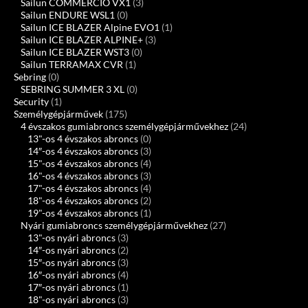
Sailun COMMERCIO VX1
(3)
Sailun ENDURE WSL1
(0)
Sailun ICE BLAZER Alpine EVO1
(1)
Sailun ICE BLAZER ALPINE+
(3)
Sailun ICE BLAZER WST3
(0)
Sailun TERRAMAX CVR
(1)
Sebring
(0)
SEBRING SUMMER 3 XL
(0)
Security
(1)
Személygépjárművek
(175)
4 évszakos gumiabroncs személygépjárművekhez
(24)
13"-os 4 évszakos abroncs
(0)
14″-os 4 évszakos abroncs
(3)
15"-os 4 évszakos abroncs
(4)
16"-os 4 évszakos abroncs
(3)
17"-os 4 évszakos abroncs
(4)
18"-os 4 évszakos abroncs
(2)
19"-os 4 évszakos abroncs
(1)
Nyári gumiabroncs személygépjárművekhez
(27)
13"-os nyári abroncs
(3)
14″-os nyári abroncs
(2)
15″-os nyári abroncs
(3)
16″-os nyári abroncs
(4)
17″-os nyári abroncs
(1)
18"-os nyári abroncs
(3)