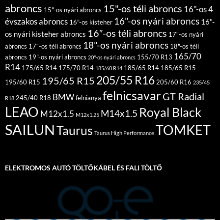
abroncs
15"-os téli abroncs
16"-os 4
15"-os nyári abroncs
16"-os nyári abroncs
évszakos abroncs
16"-
16"-os kisteher
16″-os téli abroncs
os nyári kisteher abroncs
17″-os nyári
18"-os nyári abroncs
abroncs
17″-os téli abroncs
18"-os téli
165/70
abroncs
19"-os nyári abroncs
155/70 R13
20"-os nyári abroncs
R14
175/65 R14
175/70 R14
185/65 R14
185/65 R15
185/60 R14
205/55 R16
195/65 R15
195/60 R15
205/60 R16
235/45
felnicsavar
GT Radial
BMW
245/40 R18
felnianya
R18
LEAO
Royal Black
M14x1.5
M12x1.5
M12x1.25
SAILUN
TOMKET
Taurus
Taurus High Performance
ELEKTROMOS AUTÓ TÖLTŐKÁBEL ÉS FALI TÖLTŐ