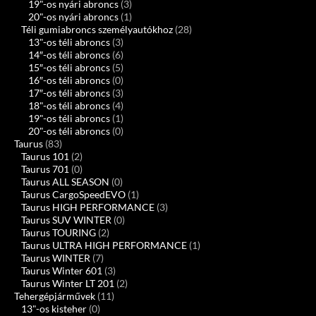
19"-os nyári abroncs
(3)
20"-os nyári abroncs
(1)
Téli gumiabroncs személyautókhoz
(28)
13"-os téli abroncs
(3)
14″-os téli abroncs
(6)
15″-os téli abroncs
(5)
16″-os téli abroncs
(0)
17″-os téli abroncs
(3)
18"-os téli abroncs
(4)
19"-os téli abroncs
(1)
20"-os téli abroncs
(0)
Taurus
(83)
Taurus 101
(2)
Taurus 701
(0)
Taurus ALL SEASON
(0)
Taurus CargoSpeedEVO
(1)
Taurus HIGH PERFORMANCE
(3)
Taurus SUV WINTER
(0)
Taurus TOURING
(2)
Taurus ULTRA HIGH PERFORMANCE
(1)
Taurus WINTER
(7)
Taurus Winter 601
(3)
Taurus Winter LT 201
(2)
Tehergépjárművek
(11)
13"-os kisteher
(0)