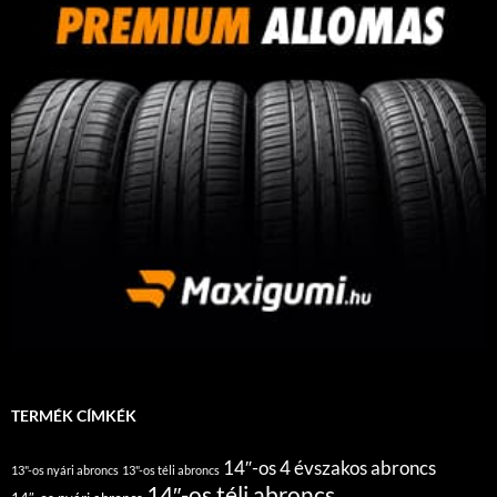
TERMÉK CÍMKÉK
14″-os 4 évszakos abroncs
13"-os nyári abroncs
13"-os téli abroncs
14″-os téli abroncs