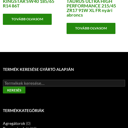
KINGSTAR SW40 185/65
TAURUS ULTRA HIGH
R14 86T
PERFORMANCE 215/45
ZR17 91W XL FR nyári
abroncs
TOVÁBB OLVASOM
TOVÁBB OLVASOM
TERMÉK KERESÉSE GYÁRTÓ ALAPJÁN
Keresés
a
KERESÉS
következőre:
TERMÉKKATEGÓRIÁK
Agregátorok
(0)