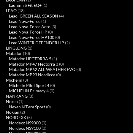
Laufenn S Fit EQ+
(1)
LEAO
(18)
Leao IGREEN ALL SEASON
(4)
Leao Nova-Force
(1)
Leao Nova-Force Acro
(3)
Leao Nova-Force HP
(0)
Leao Nova-Force HP100
(0)
Leao WINTER DEFENDER HP
(2)
LINGLONG
(1)
Matador
(10)
Matador HECTORRA 5
(1)
Matador MP47 Hectorra 3
(0)
Matador MP62 ALL WEATHER EVO
(0)
Matador MP93 Nordicca
(0)
Michelin
(3)
Michelin Pilot Sport 4
(0)
MICHELIN Primacy 4
(0)
NANKANG
(3)
Nexen
(1)
Nexen N'Fera Sport
(0)
Nokian
(2)
NORDEXX
(5)
Nordexx NS9000
(0)
Nordexx NS9100
(0)