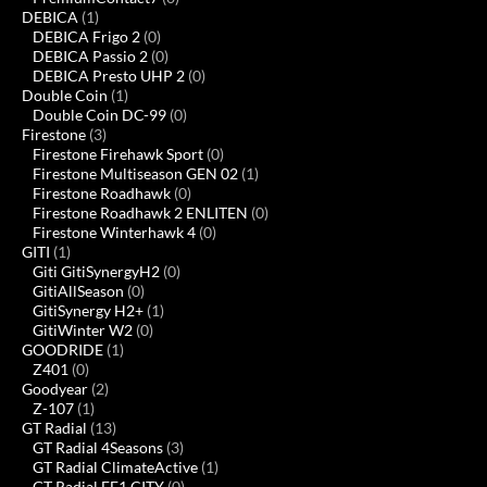
DEBICA
(1)
DEBICA Frigo 2
(0)
DEBICA Passio 2
(0)
DEBICA Presto UHP 2
(0)
Double Coin
(1)
Double Coin DC-99
(0)
Firestone
(3)
Firestone Firehawk Sport
(0)
Firestone Multiseason GEN 02
(1)
Firestone Roadhawk
(0)
Firestone Roadhawk 2 ENLITEN
(0)
Firestone Winterhawk 4
(0)
GITI
(1)
Giti GitiSynergyH2
(0)
GitiAllSeason
(0)
GitiSynergy H2+
(1)
GitiWinter W2
(0)
GOODRIDE
(1)
Z401
(0)
Goodyear
(2)
Z-107
(1)
GT Radial
(13)
GT Radial 4Seasons
(3)
GT Radial ClimateActive
(1)
GT Radial FE1 CITY
(0)