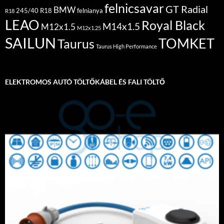
felnicsavar
GT Radial
BMW
245/40 R18
felnianya
R18
LEAO
Royal Black
M14x1.5
M12x1.5
M12x1.25
SAILUN
TOMKET
Taurus
Taurus High Performance
ELEKTROMOS AUTÓ TÖLTŐKÁBEL ÉS FALI TÖLTŐ