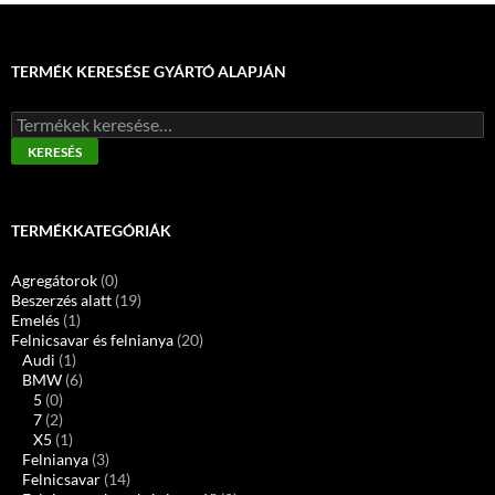
TERMÉK KERESÉSE GYÁRTÓ ALAPJÁN
Keresés
a
KERESÉS
következőre:
TERMÉKKATEGÓRIÁK
Agregátorok
(0)
Beszerzés alatt
(19)
Emelés
(1)
Felnicsavar és felnianya
(20)
Audi
(1)
BMW
(6)
5
(0)
7
(2)
X5
(1)
Felnianya
(3)
Felnicsavar
(14)