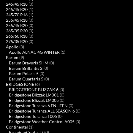
245/45 R18
(0)
245/45 R20
(1)
245/70 R16
(1)
255/45 R18
(0)
255/45 R20
(0)
265/35 R20
(0)
265/60 R18
(0)
275/35 R20
(0)
Apollo
(3)
Apollo ALNAC 4G WINTER
(1)
Barum
(9)
Barum Bravuris 5HM
(0)
Barum Brillantis 2
(0)
Barum Polaris 5
(0)
Barum Quartaris 5
(0)
BRIDGESTONE
(6)
BRIDGESTONE BLIZZAK 6
(0)
Bridgestone Blizzak LM001
(0)
Bridgestone Blizzak LM005
(0)
Bridgestone Turanza 6 ENLITEN
(0)
Bridgestone Turanza ALL SEASON 6
(0)
Bridgestone Turanza T005
(0)
Bridgestone Weather Control A005
(0)
Continental
(1)
PremiumContact7
(0)