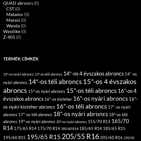
QUAD abroncs
(0)
CST
(0)
Matador
(0)
Maxxis
(0)
Wanda
(0)
Westlike
(0)
Z-401
(0)
TERMÉK CÍMKÉK
14″-os 4 évszakos abroncs
14″-os
13"-os nyári abroncs
13"-os téli abroncs
15"-os 4 évszakos
14″-os téli abroncs
nyári abroncs
abroncs
15"-os téli abroncs
16"-os 4
15"-os nyári abroncs
16"-os nyári abroncs
évszakos abroncs
16"-
16"-os kisteher
16″-os téli abroncs
os nyári kisteher abroncs
17″-os nyári
18"-os nyári abroncs
abroncs
17″-os téli abroncs
18"-os téli
165/70
abroncs
19"-os nyári abroncs
155/70 R13
20"-os nyári abroncs
R14
175/65 R14
175/70 R14
185/65 R14
185/65 R15
185/60 R14
205/55 R16
195/65 R15
195/60 R15
205/60 R16
235/45