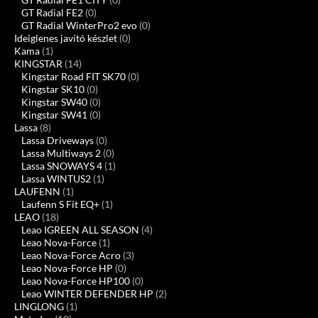
GT Radial FE2
(0)
GT Radial WinterPro2 evo
(0)
Ideiglenes javító készlet
(0)
Kama
(1)
KINGSTAR
(14)
Kingstar Road FIT SK70
(0)
Kingstar SK10
(0)
Kingstar SW40
(0)
Kingstar SW41
(0)
Lassa
(8)
Lassa Driveways
(0)
Lassa Multiways 2
(0)
Lassa SNOWAYS 4
(1)
Lassa WINTUS2
(1)
LAUFENN
(1)
Laufenn S Fit EQ+
(1)
LEAO
(18)
Leao IGREEN ALL SEASON
(4)
Leao Nova-Force
(1)
Leao Nova-Force Acro
(3)
Leao Nova-Force HP
(0)
Leao Nova-Force HP100
(0)
Leao WINTER DEFENDER HP
(2)
LINGLONG
(1)