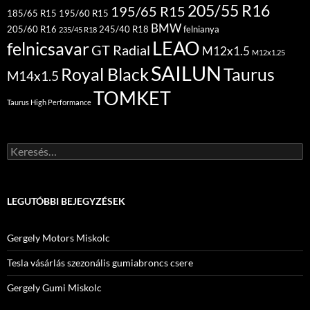
205/55 R16
195/65 R15
185/65 R15
195/60 R15
BMW
205/60 R16
245/40 R18
felnianya
235/45 R18
LEAO
felnicsavar
GT Radial
M12x1.5
M12x1.25
SAILUN
Royal Black
Taurus
M14x1.5
TOMKET
Taurus High Performance
Keresés:
LEGUTÓBBI BEJEGYZÉSEK
Gergely Motors Miskolc
Tesla vásárlás szezonális gumiabroncs csere
Gergely Gumi Miskolc