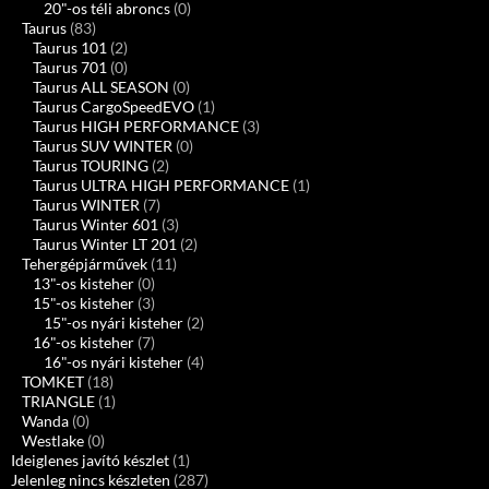
20"-os téli abroncs
(0)
Taurus
(83)
Taurus 101
(2)
Taurus 701
(0)
Taurus ALL SEASON
(0)
Taurus CargoSpeedEVO
(1)
Taurus HIGH PERFORMANCE
(3)
Taurus SUV WINTER
(0)
Taurus TOURING
(2)
Taurus ULTRA HIGH PERFORMANCE
(1)
Taurus WINTER
(7)
Taurus Winter 601
(3)
Taurus Winter LT 201
(2)
Tehergépjárművek
(11)
13"-os kisteher
(0)
15"-os kisteher
(3)
15"-os nyári kisteher
(2)
16"-os kisteher
(7)
16"-os nyári kisteher
(4)
TOMKET
(18)
TRIANGLE
(1)
Wanda
(0)
Westlake
(0)
Ideiglenes javító készlet
(1)
Jelenleg nincs készleten
(287)