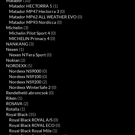
Matador
(10)
Matador HECTORRA 5
(1)
Matador MP47 Hectorra 3
(0)
Matador MP62 ALL WEATHER EVO
(0)
Matador MP93 Nordicca
(0)
Michelin
(3)
Michelin Pilot Sport 4
(0)
MICHELIN Primacy 4
(0)
NANKANG
(3)
Nexen
(1)
Nexen N'Fera Sport
(0)
Nokian
(2)
NORDEXX
(5)
Nordexx NS9000
(0)
Nordexx NS9100
(0)
Nordexx NS9200
(2)
Nordexx WinterSafe 2
(0)
Rendelhető abroncsok
(0)
Riken
(1)
ROSAVA
(2)
Rotalla
(1)
Royal Black
(35)
Royal Black ROYAL A/S
(0)
Royal Black ROYAL ECO
(0)
Royal Black Royal Mile
(1)