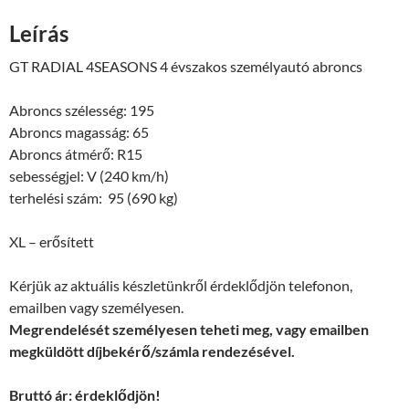
Leírás
GT RADIAL 4SEASONS 4 évszakos személyautó abroncs
Abroncs szélesség: 195
Abroncs magasság: 65
Abroncs átmérő: R15
sebességjel: V (240 km/h)
terhelési szám: 95 (690 kg)
XL – erősített
Kérjük az aktuális készletünkről érdeklődjön telefonon,
emailben vagy személyesen.
Megrendelését személyesen teheti meg, vagy emailben
megküldött díjbekérő/számla rendezésével.
Bruttó ár: érdeklődjön!